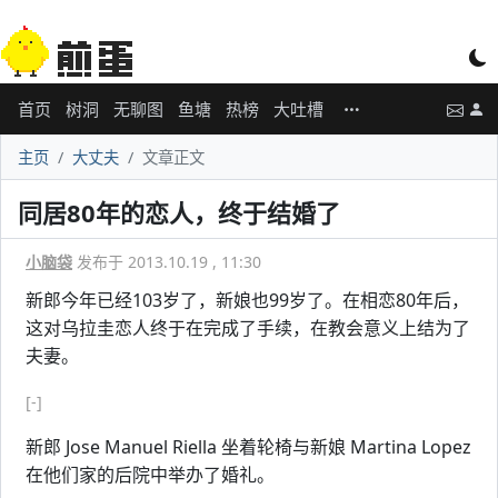
首页
树洞
无聊图
鱼塘
热榜
大吐槽
主页
大丈夫
文章正文
同居80年的恋人，终于结婚了
小脑袋
发布于 2013.10.19 , 11:30
新郎今年已经103岁了，新娘也99岁了。在相恋80年后，
这对乌拉圭恋人终于在完成了手续，在教会意义上结为了
夫妻。
[-]
新郎 Jose Manuel Riella 坐着轮椅与新娘 Martina Lopez
在他们家的后院中举办了婚礼。