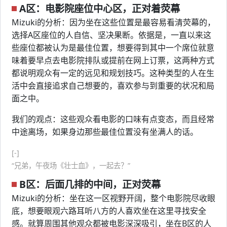
A区：电影院座位中心区，正对着荧幕
Mizuki的分析：因为坐在这些位置是最容易看清荧幕的，
选择A区座位的人自信、坚决果断。依据是，一直以来这
些座位都被认为是最佳位置，想要得到其中一个席位就意
味着要早点去电影院排队或提前在网上订票，这两种方式
都说明观众有一定的远见和规划技巧。这种类型的人在生
活中会直接追求自己想要的，喜欢参与到重要的状况和局
面之中。
我们的观点：这些观众看电影的口味有点变态，而且经常
中途离场，如果身边那些最佳位置没有坐满人的话。
[-]
“兄弟，午夜场《壮士血》，一起去？”
B区：后面几排的中间，正对荧幕
Mizuki的分析：坐在这一区视野开阔，整个电影院尽收眼
底，想要眼观六路耳听八方的人喜欢坐在这里寻找安全
感。就算周围其他观众都被电影深深吸引，坐在B区的人