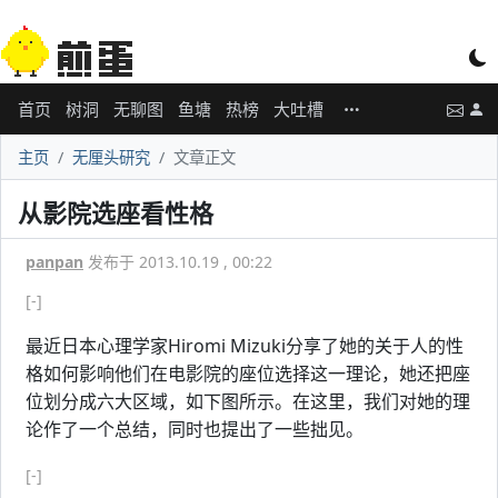
首页
树洞
无聊图
鱼塘
热榜
大吐槽
主页
无厘头研究
文章正文
从影院选座看性格
panpan
发布于 2013.10.19 , 00:22
[-]
最近日本心理学家Hiromi Mizuki分享了她的关于人的性
格如何影响他们在电影院的座位选择这一理论，她还把座
位划分成六大区域，如下图所示。在这里，我们对她的理
论作了一个总结，同时也提出了一些拙见。
[-]