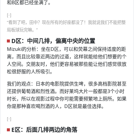
和B区都已经坐满了。
[-]
“看到了吧，田中？现在所有的好座都没了！我就说我们不能把整
局板球玩完嘛。”
D区：中间几排，偏离中央的位置
Mizuki的分析：坐在D区，可以和荧幕之间保持适度的距
离，而且比较靠近两边的过道，这样就能给他们想要的个
人空间。交朋友时，他们更容易被那些能让他们感觉很放
松很舒服的人所吸引。
我们的观点：日本的电影院提供生啤，很多高档影院甚至
还提供葡萄酒和烈性酒。而好莱坞大片一般都是3个小时
时长，所以在观影过程中你可能需要频繁地上厕所。如果
你是那种喜欢喝烈酒的人，D区就是最佳选择。
[-]
E区：后面几排两边的角落