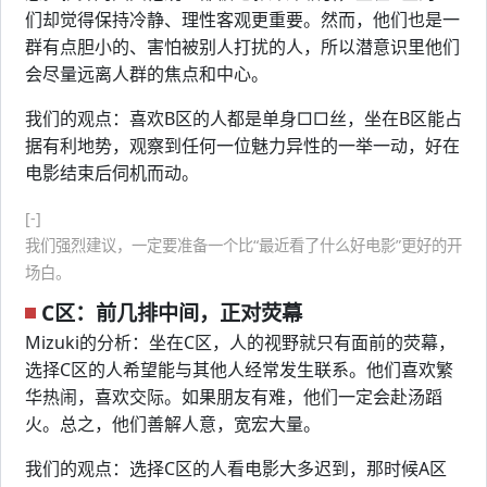
们却觉得保持冷静、理性客观更重要。然而，他们也是一
群有点胆小的、害怕被别人打扰的人，所以潜意识里他们
会尽量远离人群的焦点和中心。
我们的观点：喜欢B区的人都是单身□□丝，坐在B区能占
据有利地势，观察到任何一位魅力异性的一举一动，好在
电影结束后伺机而动。
[-]
我们强烈建议，一定要准备一个比“最近看了什么好电影”更好的开
场白。
C区：前几排中间，正对荧幕
Mizuki的分析：坐在C区，人的视野就只有面前的荧幕，
选择C区的人希望能与其他人经常发生联系。他们喜欢繁
华热闹，喜欢交际。如果朋友有难，他们一定会赴汤蹈
火。总之，他们善解人意，宽宏大量。
我们的观点：选择C区的人看电影大多迟到，那时候A区