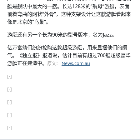
艇是舰队中最大的一艘。长达128米的“航母”游艇，表面
覆着弯曲的网状“外骨”，这种支架设计让这艘游艇看起来
像是北京的“鸟巢”。
游艇还有另一个长为90米的型号版本，名为Jazz。
亿万富翁们纷纷抢购这款超级游艇，用来显摆他们的阔
气。《独立报》报道说，估计目前有超过700艘超级豪华
游艇正在建造中。
原文：
News.com.au
[-]
[-]
[-]
[-]
[-]