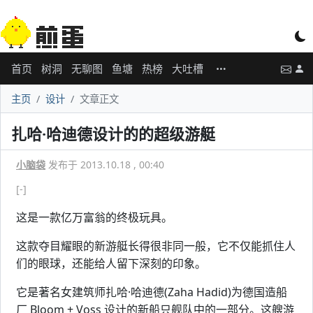
首页
树洞
无聊图
鱼塘
热榜
大吐槽
主页
设计
文章正文
扎哈·哈迪德设计的的超级游艇
小脑袋
发布于 2013.10.18 , 00:40
[-]
这是一款亿万富翁的终极玩具。
这款夺目耀眼的新游艇长得很非同一般，它不仅能抓住人
们的眼球，还能给人留下深刻的印象。
它是著名女建筑师扎哈·哈迪德(Zaha Hadid)为德国造船
厂 Bloom + Voss 设计的新船只舰队中的一部分。这艘游