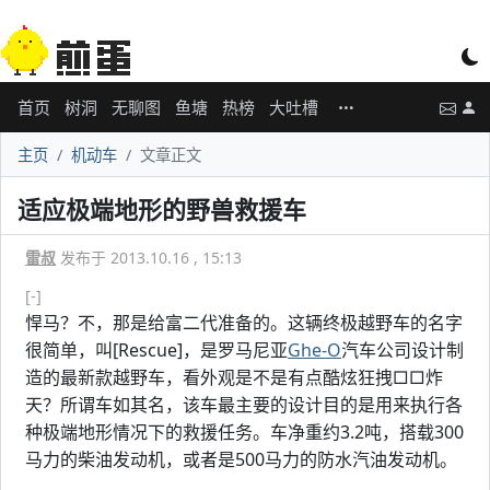
首页
树洞
无聊图
鱼塘
热榜
大吐槽
主页
机动车
文章正文
适应极端地形的野兽救援车
雷叔
发布于 2013.10.16 , 15:13
[-]
悍马？不，那是给富二代准备的。这辆终极越野车的名字
很简单，叫[Rescue]，是罗马尼亚
Ghe-O
汽车公司设计制
造的最新款越野车，看外观是不是有点酷炫狂拽□□炸
天？所谓车如其名，该车最主要的设计目的是用来执行各
种极端地形情况下的救援任务。车净重约3.2吨，搭载300
马力的柴油发动机，或者是500马力的防水汽油发动机。