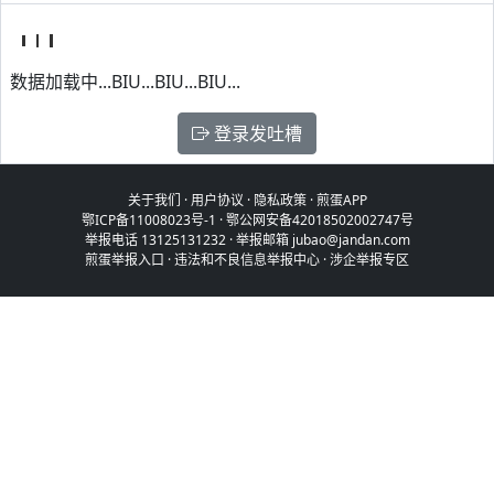
数据加载中...BIU...BIU...BIU...
登录发吐槽
关于我们
·
用户协议
·
隐私政策
·
煎蛋APP
鄂ICP备11008023号-1
·
鄂公网安备42018502002747号
举报电话 13125131232 · 举报邮箱 jubao@jandan.com
煎蛋举报入口
·
违法和不良信息举报中心
·
涉企举报专区