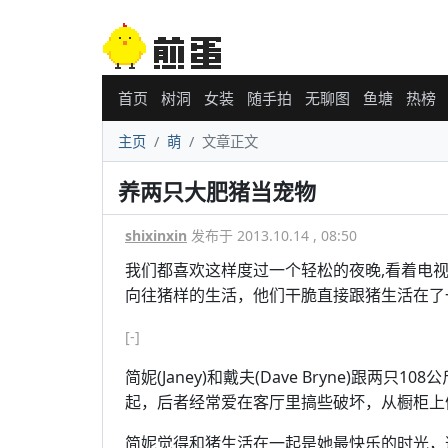
首页
树洞
女装
随手拍
无聊图
鱼塘
热榜
主页
萌
文章正文
养两只大肥猪当宠物
shixinxin
发布于 2013.10.14 , 08:50
我们都喜欢这样度过一个轻松的夜晚,看着电
向往猪样的生活，他们干脆直接跟猪生活在了
[-]
简妮(Janey)和戴夫(Dave Bryne)跟两只1
起，后者经常爱在客厅里搞些破坏，从橱柜上
简妮觉得和猪生活在一起是她最快乐的时光，这是