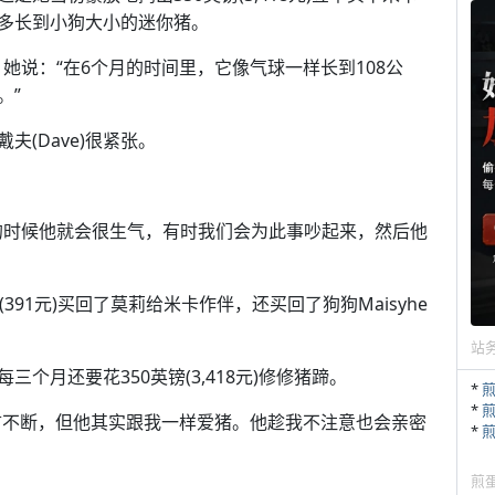
多长到小狗大小的迷你猪。
，她说：“在6个月的时间里，它像气球一样长到108公
。”
(Dave)很紧张。
的时候他就会很生气，有时我们会为此事吵起来，然后他
91元)买回了莫莉给米卡作伴，还买回了狗狗Maisyhe
站
每三个月还要花350英镑(3,418元)修修猪蹄。
*
*
戴夫怨言不断，但他其实跟我一样爱猪。他趁我不注意也会亲密
*
煎