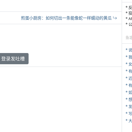
* 
* 
煎蛋小厨房：如何切出一条能像蛇一样蠕动的黄瓜
* 
*
鱼
*
*
登录发吐槽
*
*
* 
*
*
* 
*