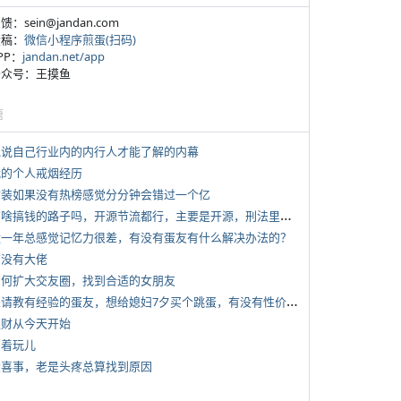
反馈：sein@jandan.com
投稿：
微信小程序煎蛋(扫码)
APP：
jandan.net/app
 公众号：王摸鱼
塘
 说说自己行业内的内行人才能了解的内幕
 我的个人戒烟经历
 女装如果没有热榜感觉分分钟会错过一个亿
*
有啥搞钱的路子吗，开源节流都行，主要是开源，刑法里的咱不做
 近一年总感觉记忆力很差，有没有蛋友有什么解决办法的？
有没有大佬
 如何扩大交友圈，找到合适的女朋友
*
想请教有经验的蛋友，想给媳妇7夕买个跳蛋，有没有性价比高的推荐
 发财从今天开始
写着玩儿
 大喜事，老是头疼总算找到原因