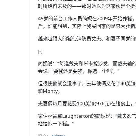
时所始料未及的——那时她以为这家伙是个挺
45岁的前台工作人员简妮在2009年开始养猪
斤。谁能想到，实际上我买回家的是只大肚猪
越来越硕大的猪使消防员丈夫、和妻子同岁的戴夫
[-]
简妮说：“每逢戴夫和米卡抢沙发，而戴夫输
会说：‘要我还是要猪，你选一个吧’。”
但很快他就会没事了，去年他俩又花了40英镑(3
和Monty。
夫妻俩每月要花费100英镑(976元)在猪食上，
家住林肯郡Laughterton的简妮说：“
地搂抱一下猪。”