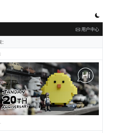
用户中心
告
广