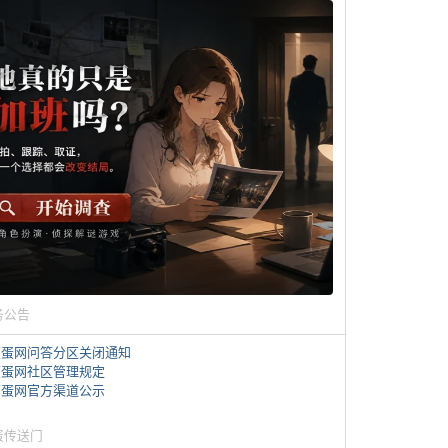
务公告
煎蛋网问答分区关闭通知
煎蛋网社区管理规定
煎蛋网官方渠道公示
蛋传送门