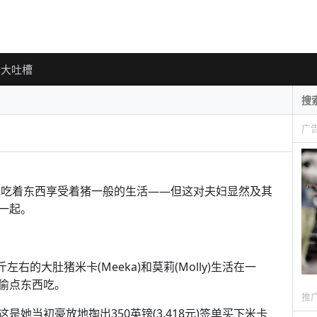
大吐槽
广
视吃着东西享受着猪一般的生活——但这对夫妇显然及其
一起。
08公斤左右的大肚猪米卡(Meeka)和莫莉(Molly)生活在一
偷点东西吃。
推
她当初豪放地掏出350英镑(3,418元)签单买下米卡