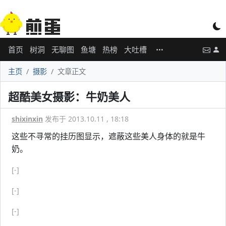
首页
树洞
无聊图
鱼塘
热榜
大吐槽
主页
摄影
文章正文
超酷美女摄影：牛奶美人
shixinxin
发布于 2013.10.11 , 18:18
这些不寻常的挂历图显示，遮蔽这些美人身体的就是牛
奶。
[-]
[-]
[-]