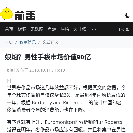
首页
树洞
无聊图
鱼塘
热榜
大吐槽
主页
致富信息
文章正文
娘炮？男性手袋市场价值90亿
oioi
发布于 2013.10.11 , 16:19
[-]
世界奢侈品市场这几年效益都不好，根据原文的数据，今
年全球奢侈品销售仅仅增长3%，是最近4年内增长最低的
一年。根据 Burberry and Richemont 的统计中国的奢
侈品消费者今年的消费能力也在下降。
有下跌就有上升，Euromonitor的分析师Fflur Roberts
觉得在明年，奢侈品市场应该有回暖。并且将集中在男性