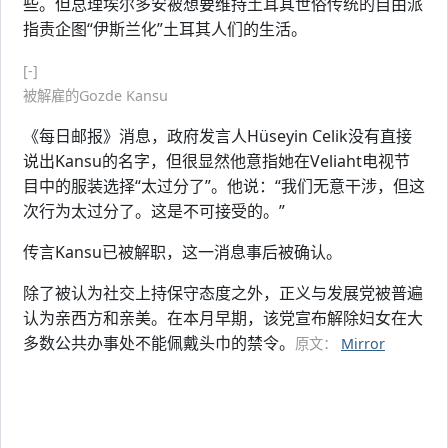
些。但总理埃尔多安被想要维持土耳其世俗传统的自由派
指责企图“伊斯兰化”土耳其人们的生活。
[-]
被解雇的Gozde Kansu
《每日邮报》消息，政府发言人Hüseyin Celik没有直接
说出Kansu的名字，但很显然他意指她在Veliaht电视节
目中的服装选择“太过分了”。他说：“我们无意干涉，但这
次行为太过分了。这是不可接受的。”
传言Kansu已被解职，这一消息事后被确认。
除了被认为社交上持保守态度之外，正义与发展党被普遍
认为亲西方和亲美。在本月早期，该党宣布解除妇女在大
多数公共办事处不能佩戴头巾的禁令。
原文：
Mirror