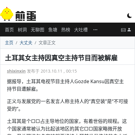
首页
树洞
无聊图
鱼塘
热榜
大吐槽
主页
大丈夫
文章正文
土耳其女主持因真空主持节目而被解雇
shixinxin
发布于 2013.10.11 , 00:15
据报导，土耳其电视节目主持人Gozde Kansu因真空主
持节目遭解雇。
正义与发展党的一名发言人称主持人的“真空装”是“不可接
受的”。
土耳其是个□□占主导地位的国家，有着世俗的规程。这
个国家通常被认为比起该地区的其它□□国家略微开放