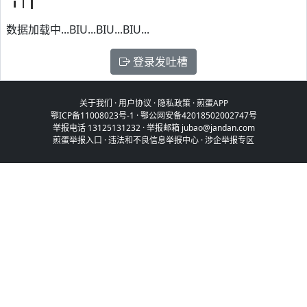
数据加载中...BIU...BIU...BIU...
登录发吐槽
关于我们
·
用户协议
·
隐私政策
·
煎蛋APP
鄂ICP备11008023号-1
·
鄂公网安备42018502002747号
举报电话 13125131232 · 举报邮箱 jubao@jandan.com
煎蛋举报入口
·
违法和不良信息举报中心
·
涉企举报专区