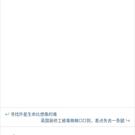
寻找外星生命比想像的难
英国装修工被毒蜘蛛□□到，差点失去一条腿