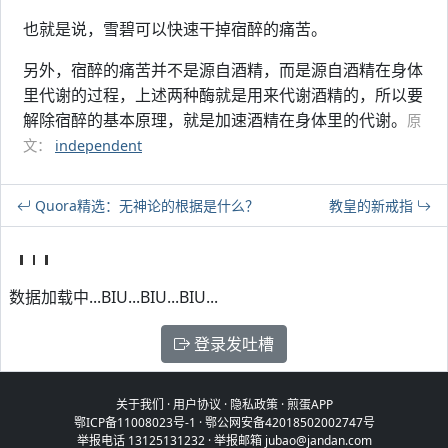
也就是说，雪碧可以快速干掉宿醉的痛苦。
另外，宿醉的痛苦并不是源自酒精，而是源自酒精在身体
里代谢的过程，上述两种酶就是用来代谢酒精的，所以要
解除宿醉的基本原理，就是加速酒精在身体里的代谢。
原
文：
independent
Quora精选：无神论的根据是什么？
教皇的新戒指
数据加载中...BIU...BIU...BIU...
登录发吐槽
关于我们
·
用户协议
·
隐私政策
·
煎蛋APP
鄂ICP备11008023号-1
·
鄂公网安备42018502002747号
举报电话 13125131232 · 举报邮箱 jubao@jandan.com