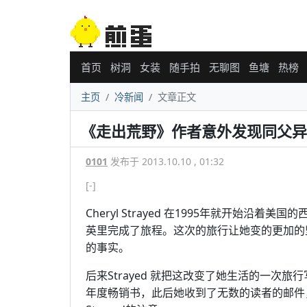
首页
树洞
女装
随手拍
无聊图
鱼塘
热榜
主页
冷新闻
文章正文
《走出荒野》作者意外发现同父异
0101
发布于 2013.10.10 , 01:32
[-]
Cheryl Strayed 在1995年就开始沿
英里完成了旅程。这次的旅行让她变的更加的
的事实。
后来Strayed 就把这改变了她生活的一次旅行
年度畅销书，此后她收到了无数的读者的邮件