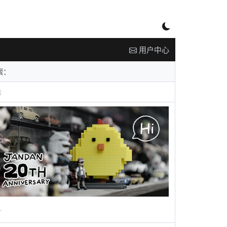
用户中心
告
广