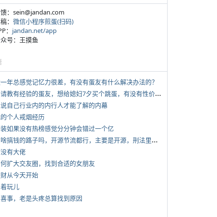
反馈：sein@jandan.com
投稿：
微信小程序煎蛋(扫码)
APP：
jandan.net/app
 公众号：王摸鱼
塘
 近一年总感觉记忆力很差，有没有蛋友有什么解决办法的？
*
想请教有经验的蛋友，想给媳妇7夕买个跳蛋，有没有性价比高的推荐
 说说自己行业内的内行人才能了解的内幕
 我的个人戒烟经历
 女装如果没有热榜感觉分分钟会错过一个亿
*
有啥搞钱的路子吗，开源节流都行，主要是开源，刑法里的咱不做
有没有大佬
 如何扩大交友圈，找到合适的女朋友
 发财从今天开始
写着玩儿
 大喜事，老是头疼总算找到原因