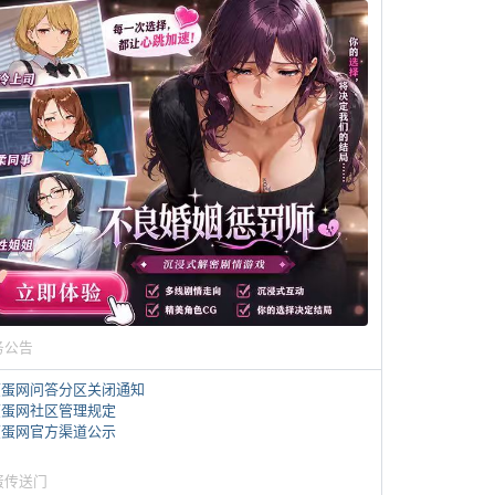
务公告
煎蛋网问答分区关闭通知
煎蛋网社区管理规定
煎蛋网官方渠道公示
蛋传送门