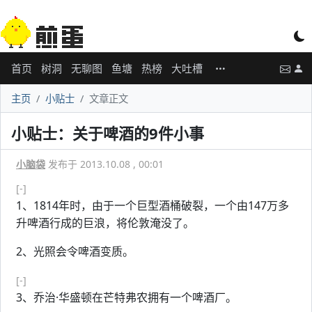
首页
树洞
无聊图
鱼塘
热榜
大吐槽
主页
小贴士
文章正文
小贴士：关于啤酒的9件小事
小脑袋
发布于 2013.10.08 , 00:01
[-]
1、1814年时，由于一个巨型酒桶破裂，一个由147万多
升啤酒行成的巨浪，将伦敦淹没了。
2、光照会令啤酒变质。
[-]
3、乔治·华盛顿在芒特弗农拥有一个啤酒厂。