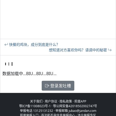
快餐的鸡块，成分到底是什么？
想知道对方喜欢你吗？语调中的秘密
数据加载中...BIU...BIU...BIU...
登录发吐槽
关于我们
·
用户协议
·
隐私政策
·
煎蛋APP
鄂ICP备11008023号-1
·
鄂公网安备42018502002747号
举报电话 13125131232 · 举报邮箱 jubao@jandan.com
煎蛋举报入口
·
违法和不良信息举报中心
·
涉企举报专区