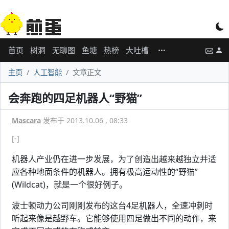
首页
树洞
无聊图
鱼塘
热榜
大吐槽
主页
人工智能
文章正文
会奔跑的四足机器人“野猫”
Mascara
发布于 2013.10.06 , 08:33
[-]
机器人产业仍在进一步发展，为了创造出越来越独立并适
应各种地面条件的机器人。拥有极高运动性的“野猫”
(Wildcat)，就是一个很好例子。
波士顿动力公司刚刚发布的这台4足机器人，全速冲刺时
听起来像是越野车。它能够使用四足做出不同的动作，来