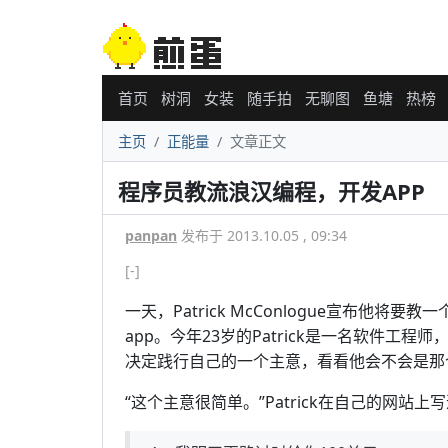
首页
树洞
女装
随手拍
无聊图
鱼塘
热榜
主页
正能量
文章正文
程序员教流浪汉编程，开发APP
panpan
发布于 2013.10.05 , 09:34
[-]
一天，Patrick McConlogue宣布他将
app。今年23岁的Patrick是一名软件
决定践行自己的一个主意，看看他会不会是那
“这个主意很简单。”Patrick在自己的网站上