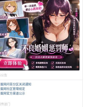
务公告
煎蛋网问答分区关闭通知
煎蛋网社区管理规定
煎蛋网官方渠道公示
蛋传送门