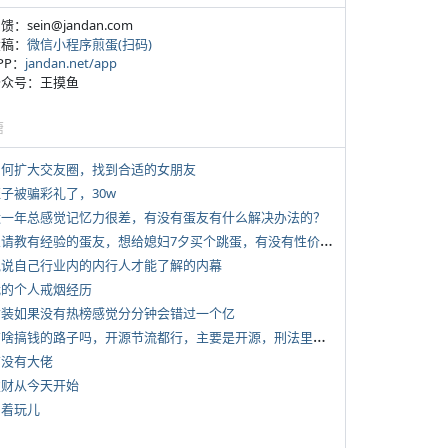
反馈：sein@jandan.com
投稿：
微信小程序煎蛋(扫码)
APP：
jandan.net/app
 公众号：王摸鱼
塘
 如何扩大交友圈，找到合适的女朋友
侄子被骗彩礼了，30w
 近一年总感觉记忆力很差，有没有蛋友有什么解决办法的？
*
想请教有经验的蛋友，想给媳妇7夕买个跳蛋，有没有性价比高的推荐
 说说自己行业内的内行人才能了解的内幕
 我的个人戒烟经历
 女装如果没有热榜感觉分分钟会错过一个亿
*
有啥搞钱的路子吗，开源节流都行，主要是开源，刑法里的咱不做
有没有大佬
 发财从今天开始
写着玩儿