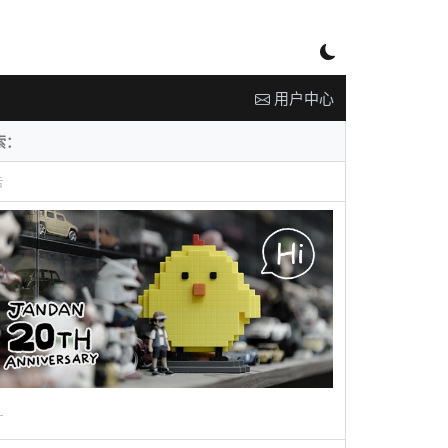
用户中心
告
广