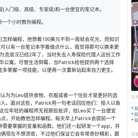
pt教程(入门级、高级、专家级)和一台便宜的笔记本。
到一个小时教你编程。
习怎样编程，他想着100美元不到一周就会花光，而知识
我我可以有一台笔记本学着做点什么，我觉得那可以换来更
成为流浪汉已经2年了，当时失去人寿保险代理人这份工作
公寓。尽管生活倒霉，当Patrick给他提供两个选择
己能多掌握一项技能，以便再一次重新站起来自力更生。
他们认为为Leo提供食物、衣服或者一个住处才是更好的选
站
别人。面对这些，Patrick用一句老话回应他们：授人以鱼
*
这位年轻的编程师无视那些批评，给Leo买了一台便宜
*
点，开始教他怎样编程。每天早上Patrick会提前一个
*
种需要掌握的变量和函数。他们还一起研发一个app，并
，他俩现在不想泄密，不过他们保证它会非常奇妙精彩，跟
煎