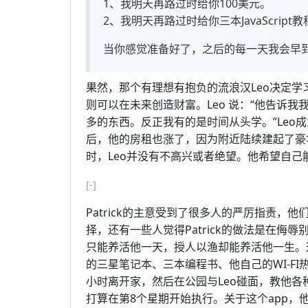
1、我明天再路过时给你100美元。
2、我明天再路过时给你三本JavaScri
当你感觉准备好了，之后的每一天我会早
果然，那个有理想有抱负的流浪汉Leo决定学
则可以在未来创造财富。Leo 说：“他告诉
多的东西。反正我有的是时间从头学。”Leo
后，他的房租也涨了，因为附近陆续建起了豪华
时，Leo并没有不高兴或者绝望。他希望自
[-]
Patrick的主意受到了很多人的严厉指责，
择，还有一些人觉得Patrick的做法是在侮辱
只能养活他一天，授人以渔却能养活他一生。
的三星笔记本、三本编程书、他自己的WI-FI热
小时离开家，然后在公园与Leo碰面，教他各
打算在第8个星期开始执行。关于这个app