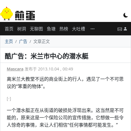
首页
树洞
无聊图
鱼塘
热榜
大吐槽
主页
广告
文章正文
酷广告：米兰市中心的潜水艇
Mascara
发布于 2013.10.04 , 00:49
离米兰大教堂不远的商业街上的行人，遇见了一个不可思
议的“笨重的物体”。
[-]
一个潜水艇正在从街道的破损处浮现出来。这当然是不可
能的，原来这是一个保险公司的宣传措施，它想做一些令
人惊奇的事情，来让人们相信“任何事情都可能发生。”