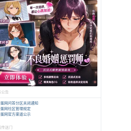
务公告
煎蛋网问答分区关闭通知
煎蛋网社区管理规定
煎蛋网官方渠道公示
蛋传送门