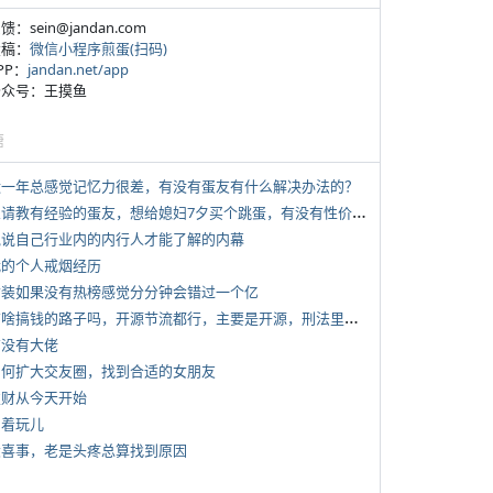
反馈：sein@jandan.com
投稿：
微信小程序煎蛋(扫码)
APP：
jandan.net/app
 公众号：王摸鱼
塘
 近一年总感觉记忆力很差，有没有蛋友有什么解决办法的？
*
想请教有经验的蛋友，想给媳妇7夕买个跳蛋，有没有性价比高的推荐
 说说自己行业内的内行人才能了解的内幕
 我的个人戒烟经历
 女装如果没有热榜感觉分分钟会错过一个亿
*
有啥搞钱的路子吗，开源节流都行，主要是开源，刑法里的咱不做
有没有大佬
 如何扩大交友圈，找到合适的女朋友
 发财从今天开始
写着玩儿
 大喜事，老是头疼总算找到原因