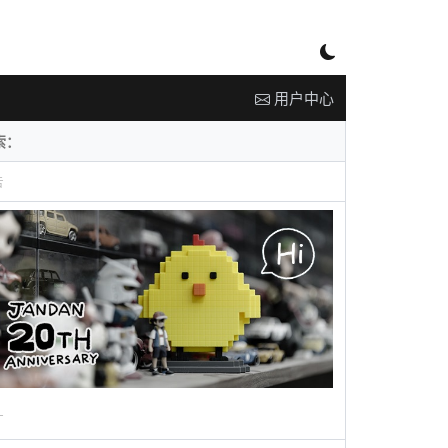
用户中心
告
广