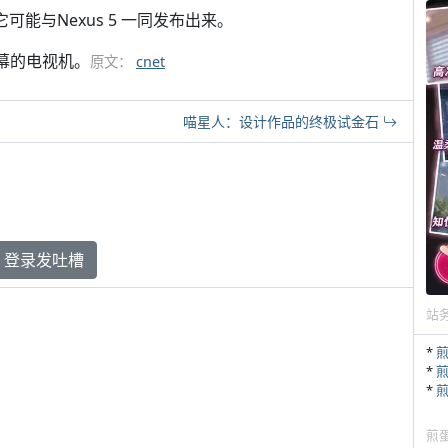
可能与Nexus 5 一同发布出来。
 屏幕的电视机。
原文：
cnet
喵星人：设计作品的终极试金石
登录发吐槽
站
*
*
*
煎