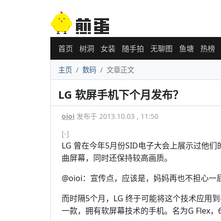
首页
树洞
女装
随手拍
无聊图
鱼塘
热榜
主页
数码
文章正文
LG 软屏手机下个月发布？
oioi
发布于 2013.10.03 , 11:50
[-]
LG 曾在今年5月份SID电子大会上展示过他们的
曲屏幕，同时还保持较高画质。
@oioi：宣传点，应该是，妈妈再也不担心
而时隔5个月，LG 终于可能将这个技术应用到
一款，拥有软屏幕技术的手机。名为G Flex