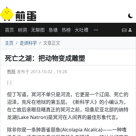
首页
树洞
无聊图
鱼塘
热榜
大吐槽
主页
走进科学
文章正文
死亡之湖：把动物变成雕塑
熊既
发布于 2013.10.02 , 19:28
[-]
但丁写道，冥河不单只是河流，它更是一个辽阔、死亡的
沼泽，充斥在地狱的第五层。《新科学人》的小编认为，
在亡故后亲眼目睹真正的冥河之前，坦桑尼亚北部的纳特
龙湖(Lake Natron)是冥河在人间界的最佳形象代言。
除非你是一条肿唇雀丽鱼(Alcolapia Alcalica)——一种嗜