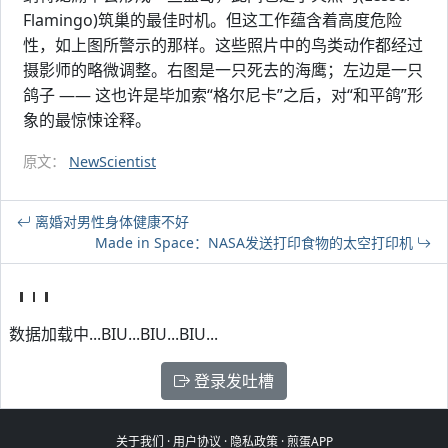
Flamingo)筑巢的最佳时机。但这工作蕴含着高度危险
性，如上图所警示的那样。这些照片中的鸟类动作都经过
摄影师的略微调整。右图是一只死去的海鹰；左边是一只
鸽子 —— 这也许是毕加索“格尔尼卡”之后，对“和平鸽”形
象的最惊悚诠释。
原文：
NewScientist
离婚对男性身体健康不好
Made in Space：NASA发送打印食物的太空打印机
数据加载中...BIU...BIU...BIU...
登录发吐槽
关于我们
·
用户协议
·
隐私政策
·
煎蛋APP