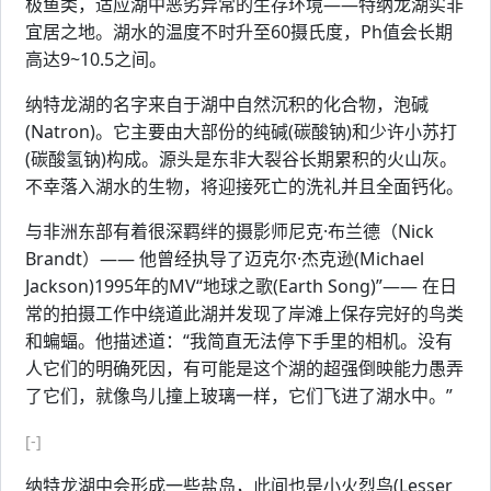
极鱼类，适应湖中恶劣异常的生存环境——特纳龙湖实非
宜居之地。湖水的温度不时升至60摄氏度，Ph值会长期
高达9~10.5之间。
纳特龙湖的名字来自于湖中自然沉积的化合物，泡碱
(Natron)。它主要由大部份的纯碱(碳酸钠)和少许小苏打
(碳酸氢钠)构成。源头是东非大裂谷长期累积的火山灰。
不幸落入湖水的生物，将迎接死亡的洗礼并且全面钙化。
与非洲东部有着很深羁绊的摄影师尼克·布兰德（Nick
Brandt）—— 他曾经执导了迈克尔·杰克逊(Michael
Jackson)1995年的MV“地球之歌(Earth Song)”—— 在日
常的拍摄工作中绕道此湖并发现了岸滩上保存完好的鸟类
和蝙蝠。他描述道：“我简直无法停下手里的相机。没有
人它们的明确死因，有可能是这个湖的超强倒映能力愚弄
了它们，就像鸟儿撞上玻璃一样，它们飞进了湖水中。”
[-]
纳特龙湖中会形成一些盐岛，此间也是小火烈鸟(Lesser