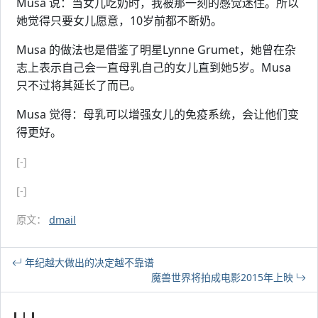
Musa 说：当女儿吃奶时，我被那一刻的感觉迷住。所以
她觉得只要女儿愿意，10岁前都不断奶。
Musa 的做法也是借鉴了明星Lynne Grumet，她曾在杂
志上表示自己会一直母乳自己的女儿直到她5岁。Musa
只不过将其延长了而已。
Musa 觉得：母乳可以增强女儿的免疫系统，会让他们变
得更好。
[-]
[-]
原文：
dmail
年纪越大做出的决定越不靠谱
魔兽世界将拍成电影2015年上映