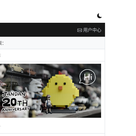
用户中心
告
广