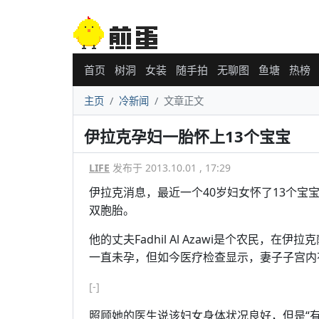
首页
树洞
女装
随手拍
无聊图
鱼塘
热榜
主页
冷新闻
文章正文
伊拉克孕妇一胎怀上13个宝宝
LIFE
发布于 2013.10.01 , 17:29
伊拉克消息，最近一个40岁妇女怀了13个宝
双胞胎。
他的丈夫Fadhil Al Azawi是个农民
一直未孕，但如今医疗检查显示，妻子子宫内
[-]
照顾她的医生说该妇女身体状况良好，但是“