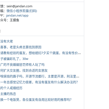
反馈：sein@jandan.com
投稿：
微信小程序煎蛋(扫码)
APP：
jandan.net/app
 公众号：王摸鱼
塘
有没有大佬
 大喜事，老是头疼总算找到原因
*
想请教有经验的蛋友，想给媳妇7夕买个跳蛋，有没有性价比高的推荐
侄子被骗彩礼了，30w
 推广的不良婚姻惩罚师有人玩了吗
 如何扩大交友圈，找到合适的女朋友
*
有啥搞钱的路子吗，开源节流都行，主要是开源，刑法里的咱不做
 近一年总感觉记忆力很差，有没有蛋友有什么解决办法的？
 我的个人戒烟经历
女主播的热恋
 想换一个电饭煲，各位蛋友有自用比较好用的推荐吗？