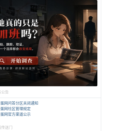
务公告
煎蛋网问答分区关闭通知
煎蛋网社区管理规定
煎蛋网官方渠道公示
蛋传送门