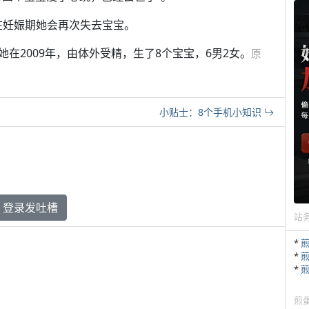
测在妊娠期她会再次失去宝宝。
在2009年，由体外受精，生了8个宝宝，6男2女。
原
小贴士：8个手机小知识
登录发吐槽
站
*
*
*
煎