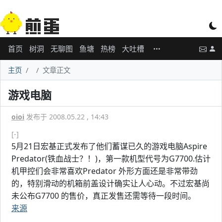
首页
树洞
无聊图
鱼塘
热榜
大吐槽
主页
文章正文
游戏电脑
oioi
发布于 2008.05.22 , 14:43
[-]
5月21日宏基正式发布了他们蓄谋已久的游戏电脑Aspire
Predator(铁血战士？！)，第一款机型代号为G7700.估计
机甲控们会非常喜欢Predator 外形方面还是非常带劲
的，特别滑动的机箱前盖设计确实让人心动。不过宏基尚
未公布G7700 的售价，真正发售还需等待一段时间。
来源