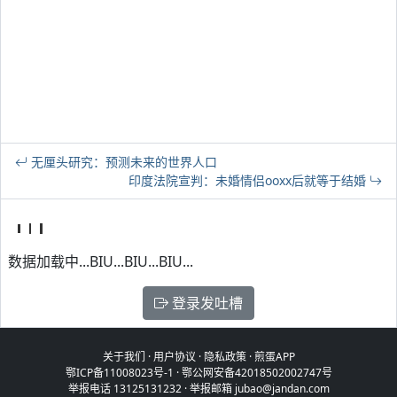
无厘头研究：预测未来的世界人口
印度法院宣判：未婚情侣ooxx后就等于结婚
数据加载中...BIU...BIU...BIU...
登录发吐槽
关于我们
·
用户协议
·
隐私政策
·
煎蛋APP
鄂ICP备11008023号-1
·
鄂公网安备42018502002747号
举报电话 13125131232 · 举报邮箱 jubao@jandan.com