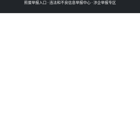
煎蛋举报入口
·
违法和不良信息举报中心
·
涉企举报专区