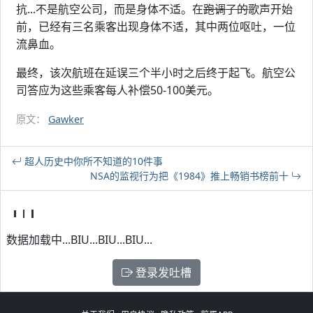
抗...不是航空公司，而是身体不适。在
跑调了的
歌声开始
前，已经有三名乘客出现身体不适，其中两位呕吐，一位
流鼻血。
最终，该次航班在延误三个半小时之后终于起飞。航空公
司答应为这些乘客每人补偿50-100美元。
原文：
Gawker
超人历史中你所不知道的10件事
NSA的监视行为把《1984》推上畅销书榜前十
数据加载中...BIU...BIU...BIU...
登录发吐槽