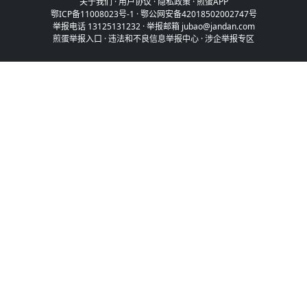
关于我们
·
用户协议
·
隐私政策
·
煎蛋APP
鄂ICP备11008023号-1
·
鄂公网安备42018502002747号
举报电话 13125131232 · 举报邮箱 jubao@jandan.com
煎蛋举报入口
·
违法和不良信息举报中心
·
涉企举报专区