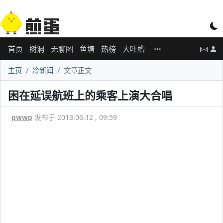
首页
树洞
无聊图
鱼塘
热榜
大吐槽
主页
冷新闻
文章正文
困在延误航班上的乘客上演大合唱
pwwp
发布于 2013.06.12 , 09:59