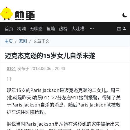
首页
树洞
无聊图
鱼塘
热榜
大吐槽
主页
悲剧
文章正文
迈克杰克逊的15岁女儿自杀未遂
0101
发布于 2013.06.06 , 20:43
[-]
现年15岁的Paris Jackson是迈克杰克逊的二女儿。周三
(也就是昨天)凌晨01：27分左右911接到报警，得知了关
于Paris Jackson自杀的消息，随后Paris Jackson就被救
护车送往医院抢救。
据说当时Paris Jackson是从她在洛杉矶的家中被抬出来