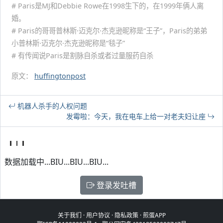
# Paris是MJ和Debbie Rowe在1998生下的，在1999年俩人离
婚。
# Paris的哥哥普林斯·迈克尔·杰克逊昵称是“王子”，Paris的弟弟
小普林斯·迈克尔·杰克逊昵称是“毯子”
# 有传闻说Paris是割脉自杀或者过量服药自杀
原文：
huffingtonpost
机器人杀手的人权问题
发霉啦：今天，我在电车上给一对老夫妇让座
数据加载中...BIU...BIU...BIU...
登录发吐槽
关于我们
·
用户协议
·
隐私政策
·
煎蛋APP