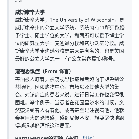
威斯康辛大学
威斯康辛大学，The University of Wisconsin，是
威斯康辛州的公立大学系统。系统内有11所只能授
予学士、硕士学位的大学，和两所可以授予博士学
位的研究型大学：麦迪逊分校和密尔沃基分校。威
斯康辛大学麦迪逊分校是最大最有名的，也是美国
最好的公立大学之一，有“公立常春藤”的称号。
窥视恐惧症（From 译言）
害怕被人盯着。被窥视恐惧症患者趋向于避免到公
共场所，例如购物中心，市场以及其他大型的集
会。对该病症的患者来说，进行日常工作也变得很
困难。举个例子，当患者在花园里浇水的时候，突
然察觉到有人看着他，或者甚至是注视着他，他就
会有巨大的恐惧感，感到局促不安，想要尽快地跑
得越远越好拜托这种局面。
Harry Harlow的实验
（来源：
链接
）