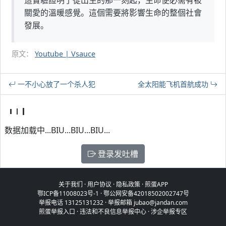
這實驗證明了從出生的那一刻起，生命便必需有被
關愛的溫暖感覺。這個需要將影響生命的整個社會
發展。
原文：
Youtube | Vsauce
一不小心放了一个杀人犯
全太阳能飞机首航成功
数据加载中...BIU...BIU...BIU...
登录发吐槽
关于我们
·
用户协议
·
隐私政策
·
煎蛋APP
鄂ICP备11008023号-1
·
鄂公网安备42018502002747号
举报电话 13125131232 · 举报邮箱 jubao@jandan.com
煎蛋举报入口
·
违法和不良信息举报中心
·
涉企举报专区