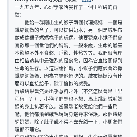
一九五九年，心理學家哈婁作了一個里程碑的實
驗：
他給一群剛出生的猴子兩個代理媽媽：一個是
鐵絲網做的盒子，可以提供奶水；另一個是絨毛布
做成像猴子媽媽樣子的玩偶。他要觀察小猴子們會
喜歡那一個當他們的媽媽。一般來說，生命的最基
本慾望不外乎食慾、睡慾、性慾等等。我們很有理
由相信這其中最強烈的是食慾，因為它直接關係到
生命的生存。以這理論推斷，小猴子們應該會選擇
鐵絲網媽媽，因為它給他們吃的。絨布媽媽沒有什
麼可以直接給予，除了擁抱的感受。
實驗結果當然是出乎意料之外（不然怎麼會是「里
程碑」？），小猴子們想也不想，馬上跳到絨毛媽
媽的身上扒著不放。當實驗者故意給他們一些驚
嚇，他們都飛到絨毛媽媽身邊尋求保護。那個鐵絲
網奶媽，除了肚子餓不得不去光顧一下，小朋友們
理都不理它。