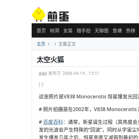
首页
树洞
女装
随手拍
无聊图
鱼塘
热榜
主页
文章正文
太空火狐
oioi
发布于 2008.04.14 , 13:51
[-]
这张照片是V838 Monocerotis 恒星爆
# 照片拍摄是在2002年，V838 Monocerot
#
百度百科
：通常，新星诞生过程（其亮度会
发的光波会产生特殊的“回波”，同时从宇宙
发生爆发几年之后，恒星亮度又减弱到最初的