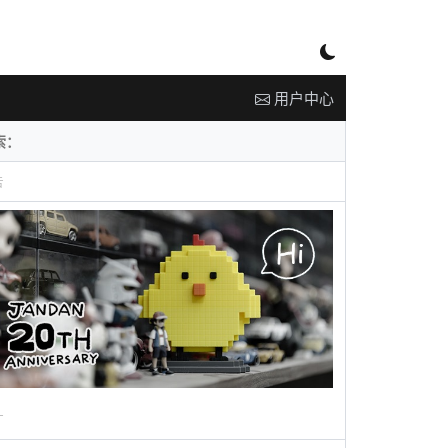
用户中心
告
广