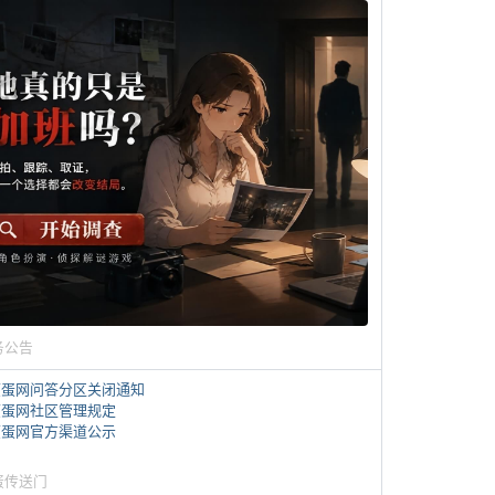
务公告
煎蛋网问答分区关闭通知
煎蛋网社区管理规定
煎蛋网官方渠道公示
蛋传送门