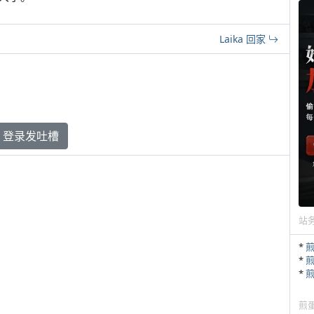
Laika 回家
登录发吐槽
站
*
*
*
煎