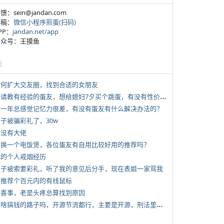
反馈：sein@jandan.com
投稿：
微信小程序煎蛋(扫码)
APP：
jandan.net/app
 公众号：王摸鱼
塘
 如何扩大交友圈，找到合适的女朋友
*
想请教有经验的蛋友，想给媳妇7夕买个跳蛋，有没有性价比高的推荐
 近一年总感觉记忆力很差，有没有蛋友有什么解决办法的？
侄子被骗彩礼了，30w
有没有大佬
 想换一个电饭煲，各位蛋友有自用比较好用的推荐吗？
 我的个人戒烟经历
 侄子被索要彩礼，听了我的意见后分手，现在表姐一家骂我
 求推荐个百元内的有线鼠标
 大喜事，老是头疼总算找到原因
*
有啥搞钱的路子吗，开源节流都行，主要是开源，刑法里的咱不做