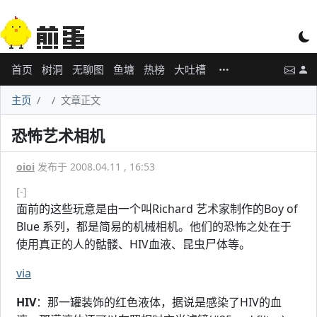
首页
树洞
无聊图
鱼塘
热榜
大吐槽
主页
文章正文
恐怖艺术相机
oioi
发布于 2008.04.11 , 16:53
[-]
面前的这些玩意是由一个叫Richard 艺术家制作的Boy of
Blue 系列，都是简易的机械相机。他们的恐怖之处在于
使用真正的人的骷髅、HIV血液、昆虫尸体等。
via
HIV
：那一罐装饰的红色液体，据说是感染了HIV的血