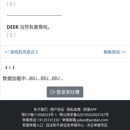
[-]
[-]
--------------------------------------
DEER
:当然有鹿角啦。
[-]
[-]
游戏机改造达人
蜘蛛琥珀
数据加载中...BIU...BIU...BIU...
登录发吐槽
关于我们
·
用户协议
·
隐私政策
·
煎蛋APP
鄂ICP备11008023号-1
·
鄂公网安备42018502002747号
举报电话 13125131232 · 举报邮箱 jubao@jandan.com
煎蛋举报入口
·
违法和不良信息举报中心
·
涉企举报专区