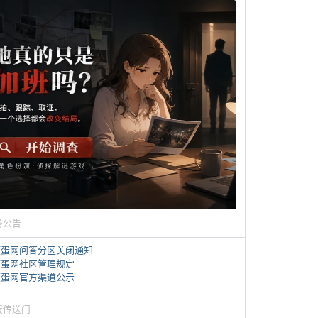
务公告
煎蛋网问答分区关闭通知
煎蛋网社区管理规定
煎蛋网官方渠道公示
蛋传送门