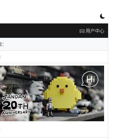
用户中心
告
广