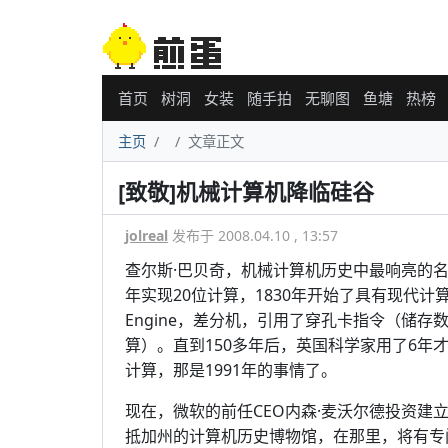
首页
树洞
女装
随手拍
无聊图
鱼塘
热榜
主页
文章正文
[致敬]机械计算机降临硅谷
jolreal
发布于 2008.04.10 , 13:57
查尔斯·巴贝奇，机械计算机历史中最响亮的名
年实现20位计算，1830年开始了具有现代计算
Engine，差分机，引用了穿孔卡指令（储
算）。直到150多年后，英国科学家用了6年
计算，那是1991年的事情了。
现在，微软的前任CEO内森·麦沃尔德投资建立了第二架
抵加州的计算机历史博物馆，在那里，将有专