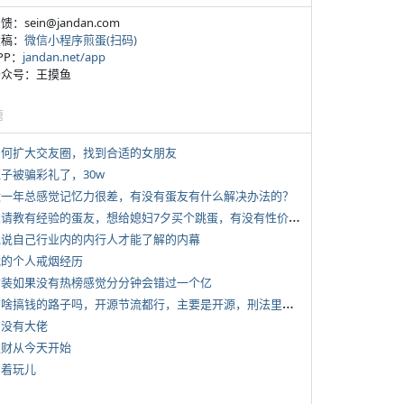
反馈：sein@jandan.com
投稿：
微信小程序煎蛋(扫码)
APP：
jandan.net/app
 公众号：王摸鱼
塘
 如何扩大交友圈，找到合适的女朋友
侄子被骗彩礼了，30w
 近一年总感觉记忆力很差，有没有蛋友有什么解决办法的？
*
想请教有经验的蛋友，想给媳妇7夕买个跳蛋，有没有性价比高的推荐
 说说自己行业内的内行人才能了解的内幕
 我的个人戒烟经历
 女装如果没有热榜感觉分分钟会错过一个亿
*
有啥搞钱的路子吗，开源节流都行，主要是开源，刑法里的咱不做
有没有大佬
 发财从今天开始
写着玩儿