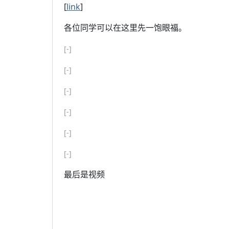
[
link
]
各位同学可以在这里先一饱眼福。
[-]
[-]
[-]
[-]
[-]
[-]
最后是视频