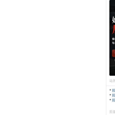
站
*
*
*
煎