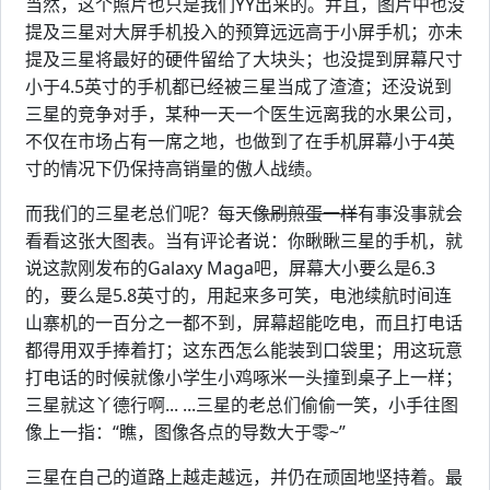
当然，这个照片也只是我们YY出来的。并且，图片中也没
提及三星对大屏手机投入的预算远远高于小屏手机；亦未
提及三星将最好的硬件留给了大块头；也没提到屏幕尺寸
小于4.5英寸的手机都已经被三星当成了渣渣；还没说到
三星的竞争对手，某种一天一个医生远离我的水果公司，
不仅在市场占有一席之地，也做到了在手机屏幕小于4英
寸的情况下仍保持高销量的傲人战绩。
而我们的三星老总们呢？每天
像刷煎蛋一样
有事没事就会
看看这张大图表。当有评论者说：你瞅瞅三星的手机，就
说这款刚发布的Galaxy Maga吧，屏幕大小要么是6.3
的，要么是5.8英寸的，用起来多可笑，电池续航时间连
山寨机的一百分之一都不到，屏幕超能吃电，而且打电话
都得用双手捧着打；这东西怎么能装到口袋里；用这玩意
打电话的时候就像小学生小鸡啄米一头撞到桌子上一样；
三星就这丫德行啊... ...三星的老总们偷偷一笑，小手往图
像上一指：“瞧，图像各点的导数大于零~”
三星在自己的道路上越走越远，并仍在顽固地坚持着。最