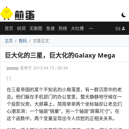
首页
树洞
无聊图
鱼塘
热榜
大吐槽
主页
数码
文章正文
巨大化的三星，巨大化的Galaxy Mega
pwwp
发布于 2013.04.13 , 00:34
[-]
在三星帝国的某个不知名的小角落里，有一群沉思中的老
总。他们躲在手机部门的办公室里，整天静静地守候在一
个投影仪旁。大屏幕上，简简单单两个坐标轴却让老总们
心潮澎湃：一个轴是“销量”，另一个轴是“屏幕尺寸”。在
这个函数中，两个变量呈现出令人欣慰的正相关关系。