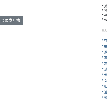
* 
* 
* 
*
登录发吐槽
鱼
*
*
*
*
* 
*
*
*
*