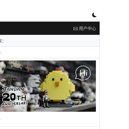
用户中心
告
广