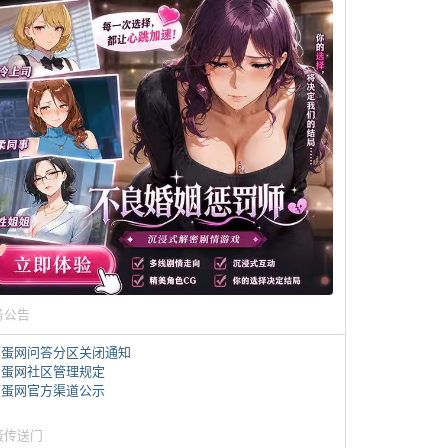
务公告
煎蛋网问答分区关闭通知
煎蛋网社区管理规定
煎蛋网官方渠道公示
蛋传送门