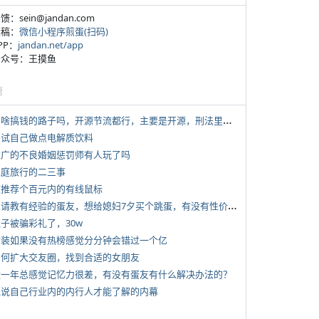
反馈：sein@jandan.com
投稿：
微信小程序煎蛋(扫码)
APP：
jandan.net/app
 公众号：王摸鱼
塘
*
有啥搞钱的路子吗，开源节流都行，主要是开源，刑法里的咱不做
 尝试自己做点电解质饮料
 推广的不良婚姻惩罚师有人玩了吗
 家庭旅行的二三事
 求推荐个百元内的有线鼠标
*
想请教有经验的蛋友，想给媳妇7夕买个跳蛋，有没有性价比高的推荐
侄子被骗彩礼了，30w
 女装如果没有热榜感觉分分钟会错过一个亿
 如何扩大交友圈，找到合适的女朋友
 近一年总感觉记忆力很差，有没有蛋友有什么解决办法的？
 说说自己行业内的内行人才能了解的内幕