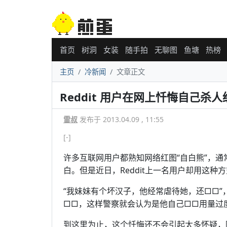
首页
树洞
女装
随手拍
无聊图
鱼塘
热榜
主页
冷新闻
文章正文
Reddit 用户在网上忏悔自己杀人
雷叔
发布于 2013.04.09 , 11:55
[-]
许多互联网用户都熟知网络红图“自白熊”，
白。但是近日，Reddit上一名用户却用这
“我妹妹有个坏汉子，他经常虐待她，还□□”
□□，这样警察就会认为是他自己□□用量过
到这里为止，这个忏悔还不会引起太多怀疑，因