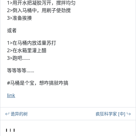
1>用开水把凝胶泻开，搅拌均匀
2>倒入马桶中，用刷子使劲搅
3>准备挨揍
或者
1>在马桶内放适量苏打
2>在水箱里灌上醋
3>跑吧……
等等等等……
#马桶是个宝，想咋搞就咋搞
link
诡异的树
疯狂科学家 [中]