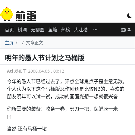
首页
树洞
无聊图
鱼塘
热榜
大吐槽
主页
文章正文
明年的愚人节计划之马桶版
Ati
发布于 2008.04.05 , 00:12
今年的愚人节已经过去了，评点全球鬼点子歪主意无数，
个人认为以下这个马桶版恶作剧还是比较NB的，喜欢的
朋友明年可以试一试，成功的画面光想一想就很兴奋
你所需要的装备：胶条一卷，剪刀一把，保鲜膜一米
[-]
当然 还有马桶一坨