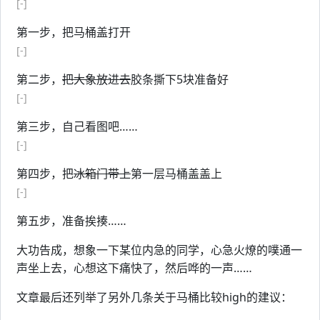
[-]
第一步，把马桶盖打开
[-]
第二步，
把大象放进去
胶条撕下5块准备好
[-]
第三步，自己看图吧……
[-]
第四步，把
冰箱门带上
第一层马桶盖盖上
[-]
第五步，准备挨揍……
大功告成，想象一下某位内急的同学，心急火燎的噗通一
声坐上去，心想这下痛快了，然后哗的一声……
文章最后还列举了另外几条关于马桶比较high的建议：