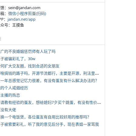
反馈：sein@jandan.com
投稿：
微信小程序煎蛋(扫码)
APP：
jandan.net/app
 公众号：王摸鱼
塘
 推广的不良婚姻惩罚师有人玩了吗
侄子被骗彩礼了，30w
 如何扩大交友圈，找到合适的女朋友
*
有啥搞钱的路子吗，开源节流都行，主要是开源，刑法里的咱不做
 近一年总感觉记忆力很差，有没有蛋友有什么解决办法的？
 我的个人戒烟经历
女主播的热恋
*
想请教有经验的蛋友，想给媳妇7夕买个跳蛋，有没有性价比高的推荐
有没有大佬
 想换一个电饭煲，各位蛋友有自用比较好用的推荐吗？
 侄子被索要彩礼，听了我的意见后分手，现在表姐一家骂我