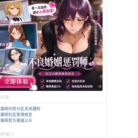
务公告
煎蛋网问答分区关闭通知
煎蛋网社区管理规定
煎蛋网官方渠道公示
蛋传送门