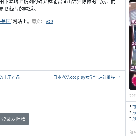
拍下墓碑上镌刻的碑文就能营造出诡异惊悚的气氛，而
 B 级片的味道。
失美国
”网站上。
原文：
iO9
的电子产品
日本老头cosplay女学生走红推特
站
*
*
登录发吐槽
*
煎