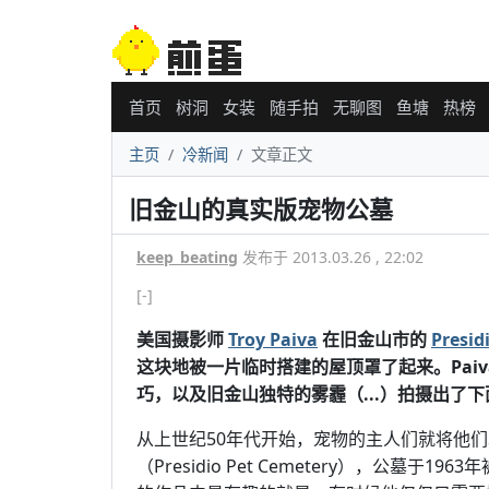
首页
树洞
女装
随手拍
无聊图
鱼塘
热榜
主页
冷新闻
文章正文
旧金山的真实版宠物公墓
keep_beating
发布于 2013.03.26 , 22:02
[-]
美国摄影师
Troy Paiva
在旧金山市的
Presid
这块地被一片临时搭建的屋顶罩了起来。Pai
巧，以及旧金山独特的雾霾（...）拍摄出了
从上世纪50年代开始，宠物的主人们就将他们
（Presidio Pet Cemetery），公墓