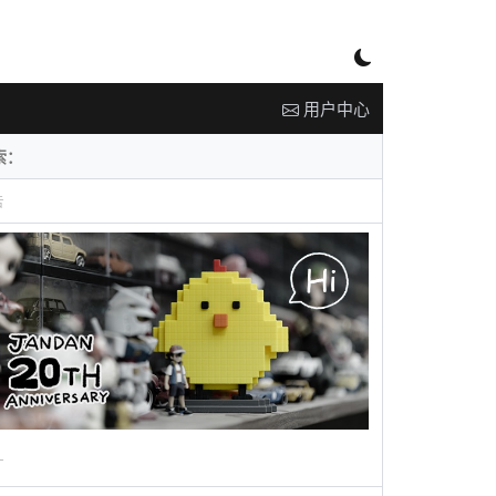
用户中心
告
广