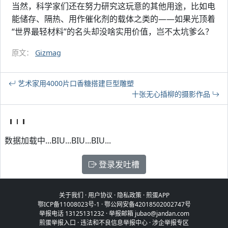
当然，科学家们还在努力研究这玩意的其他用途，比如电
能储存、隔热、用作催化剂的载体之类的——如果光顶着
“世界最轻材料”的名头却没啥实用价值，岂不太坑爹么？
原文：
Gizmag
艺术家用4000片口香糖搭建巨型雕塑
十张无心插柳的摄影作品
数据加载中...BIU...BIU...BIU...
登录发吐槽
关于我们
·
用户协议
·
隐私政策
·
煎蛋APP
鄂ICP备11008023号-1
·
鄂公网安备42018502002747号
举报电话 13125131232 · 举报邮箱 jubao@jandan.com
煎蛋举报入口
·
违法和不良信息举报中心
·
涉企举报专区