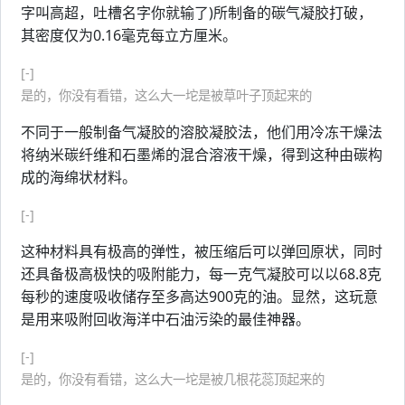
字叫高超，吐槽名字你就输了)所制备的碳气凝胶打破，
其密度仅为0.16毫克每立方厘米。
[-]
是的，你没有看错，这么大一坨是被草叶子顶起来的
不同于一般制备气凝胶的溶胶凝胶法，他们用冷冻干燥法
将纳米碳纤维和石墨烯的混合溶液干燥，得到这种由碳构
成的海绵状材料。
[-]
这种材料具有极高的弹性，被压缩后可以弹回原状，同时
还具备极高极快的吸附能力，每一克气凝胶可以以68.8克
每秒的速度吸收储存至多高达900克的油。显然，这玩意
是用来吸附回收海洋中石油污染的最佳神器。
[-]
是的，你没有看错，这么大一坨是被几根花蕊顶起来的