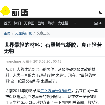
首页
树洞
无聊图
鱼塘
热榜
大吐槽
主页
无厘头研究
文章正文
世界最轻的材料：石墨烯气凝胶，真正轻若
无物
ivanchaos
发布于 2013.03.26 , 00:13
从最巨大的建筑到最小的零件，从最坚硬到最柔软的材
料，人类一直致力于超越各种“之最”。现在，“最轻的材
料”这一纪录又被科学家超越了。
之前2011年的记录是
每立方厘米0.9毫克
，后来在同一年
被0.18毫克每立方厘米的数据刷新……现在这一纪录被浙
江大学的Gao Chao教授(查了一下国内相关新闻，教授名