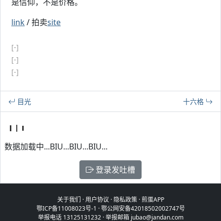
是信仰，不是价格。
link
/ 拍卖
site
[-]
[-]
[-]
目光
十六格
数据加载中...BIU...BIU...BIU...
登录发吐槽
关于我们
·
用户协议
·
隐私政策
·
煎蛋APP
鄂ICP备11008023号-1
·
鄂公网安备42018502002747号
举报电话 13125131232 · 举报邮箱 jubao@jandan.com