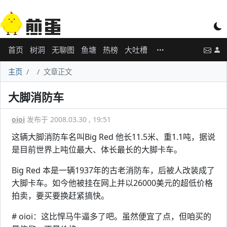
首页
树洞
无聊图
鱼塘
热榜
大吐槽
主页
文章正文
大脚消防车
oioi
发布于 2008.03.30 , 19:51
这辆大脚消防车名叫Big Red 他长11.5米、重1.1吨，据说
是目前世界上吨位最大、体长最长的大脚卡车。
Big Red 本是一辆1937年的古老消防车，后被人改装成了
大脚卡车。如今他被挂在网上并以26000美元的超低价格
拍卖，要买要换赶紧搞快。
# oioi：这比悍马牛逼多了吧。虽然便宜了点，但咱买的