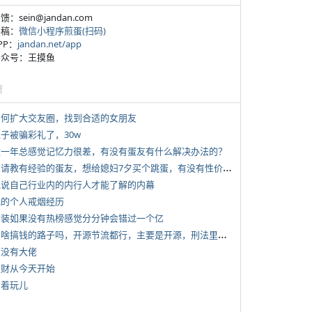
反馈：sein@jandan.com
投稿：
微信小程序煎蛋(扫码)
APP：
jandan.net/app
 公众号：王摸鱼
塘
 如何扩大交友圈，找到合适的女朋友
侄子被骗彩礼了，30w
 近一年总感觉记忆力很差，有没有蛋友有什么解决办法的？
*
想请教有经验的蛋友，想给媳妇7夕买个跳蛋，有没有性价比高的推荐
 说说自己行业内的内行人才能了解的内幕
 我的个人戒烟经历
 女装如果没有热榜感觉分分钟会错过一个亿
*
有啥搞钱的路子吗，开源节流都行，主要是开源，刑法里的咱不做
有没有大佬
 发财从今天开始
写着玩儿