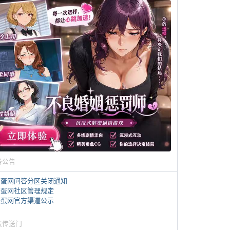
务公告
煎蛋网问答分区关闭通知
煎蛋网社区管理规定
煎蛋网官方渠道公示
蛋传送门