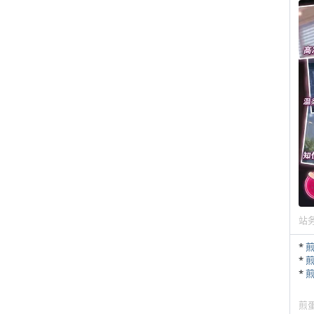
站
*
*
*
煎