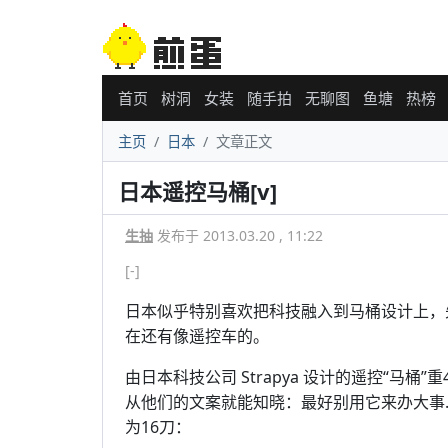
首页
树洞
女装
随手拍
无聊图
鱼塘
热榜
主页
日本
文章正文
日本遥控马桶[v]
生抽
发布于 2013.03.20 , 11:22
[-]
日本似乎特别喜欢把科技融入到马桶设计上，
在还有像遥控车的。
由日本科技公司 Strapya 设计的遥控“马
从他们的文案就能知晓：最好别用它来办大事.
为16刀：