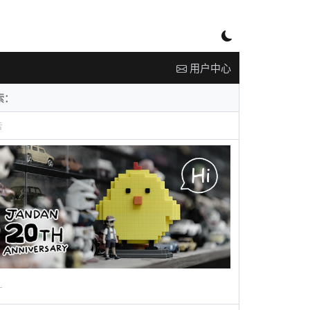
用户中心
告
广