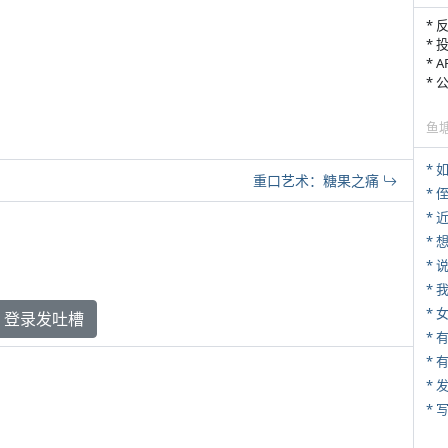
* 
* 
* 
*
鱼
*
重口艺术：糖果之痛
* 
*
*
*
*
登录发吐槽
* 
*
* 