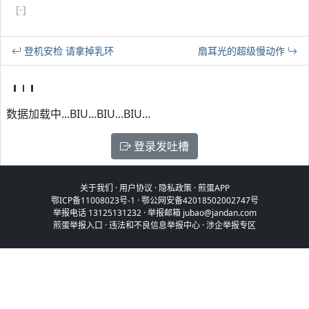
[-]
登机安检 请拿掉乳环
扇耳光的超级慢动作
数据加载中...BIU...BIU...BIU...
登录发吐槽
关于我们
·
用户协议
·
隐私政策
·
煎蛋APP
鄂ICP备11008023号-1
·
鄂公网安备42018502002747号
举报电话 13125131232 · 举报邮箱 jubao@jandan.com
煎蛋举报入口
·
违法和不良信息举报中心
·
涉企举报专区