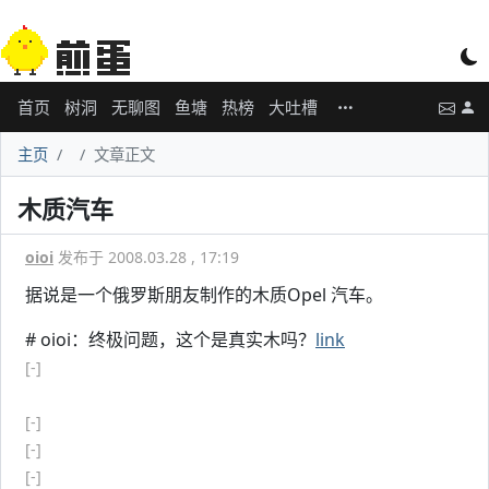
首页
树洞
无聊图
鱼塘
热榜
大吐槽
主页
文章正文
木质汽车
oioi
发布于 2008.03.28 , 17:19
据说是一个俄罗斯朋友制作的木质Opel 汽车。
# oioi：终极问题，这个是真实木吗？
link
[-]
[-]
[-]
[-]