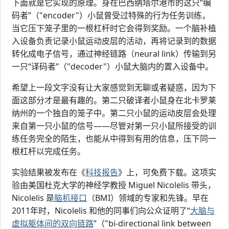
下面就是它实现的原理。身在巴西纳塔尔港市的这只“编
码者”（"encoder"）小鼠曾受过特殊的行为任务训练，
当它压下笼子里的一根杠杆时它会得到奖励。一个脑补植
入设备负责记录小鼠运动皮层的活动，再将记录到的数据
转化成电子信号，通过神经链路（neural link）传输到另
一只“译码者”（"decoder"）小鼠大脑内的置入设备中。
希望上一段文字没有让大家感觉到无聊或者疑惑，因为下
面这部分才是最有趣的。第二只破译者小鼠身在北卡罗莱
纳州的一个独自的笼子中。第二只小鼠的运动皮层会处理
来自第一只小鼠的信号——尽管对第一只小鼠所接受的训
练任务完全的陌生，也能从中得到有用的信息，压下同一
根杠杆以完成任务。
实验结果被发布在《
科技报告
》上，可免费下载。这项实
验由美国杜克大学的神经学教授 Miguel Nicolelis 带头，
Nicolelis 是
脑机接口
（BMI）领域的专家和先锋。早在
2011年时，Nicolelis 和他的同事们向公众证明了“
大脑与
虚拟躯体间的双向链路
”（"bi-directional link between