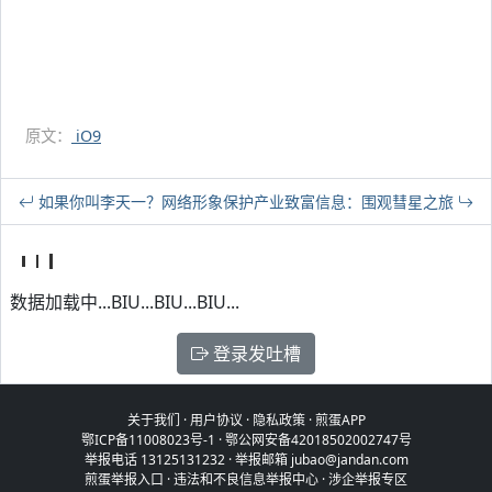
原文：
iO9
如果你叫李天一？网络形象保护产业
致富信息：围观彗星之旅
数据加载中...BIU...BIU...BIU...
登录发吐槽
关于我们
·
用户协议
·
隐私政策
·
煎蛋APP
鄂ICP备11008023号-1
·
鄂公网安备42018502002747号
举报电话 13125131232 · 举报邮箱 jubao@jandan.com
煎蛋举报入口
·
违法和不良信息举报中心
·
涉企举报专区