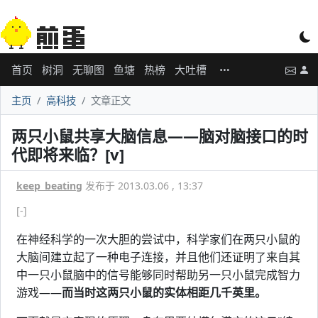
首页
树洞
无聊图
鱼塘
热榜
大吐槽
主页
高科技
文章正文
两只小鼠共享大脑信息——脑对脑接口的时
代即将来临？[v]
keep_beating
发布于 2013.03.06 , 13:37
[-]
在神经科学的一次大胆的尝试中，科学家们在两只小鼠的
大脑间建立起了一种电子连接，并且他们还证明了来自其
中一只小鼠脑中的信号能够同时帮助另一只小鼠完成智力
游戏——
而当时这两只小鼠的实体相距几千英里。