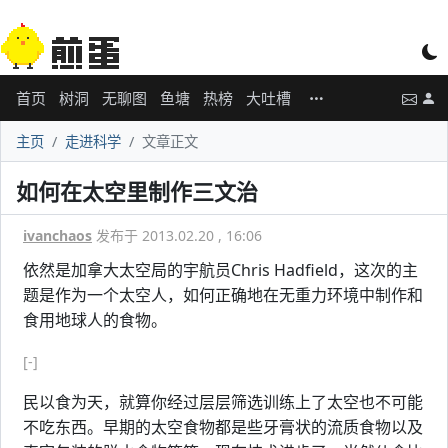
首页
树洞
无聊图
鱼塘
热榜
大吐槽
主页
走进科学
文章正文
如何在太空里制作三文治
ivanchaos
发布于 2013.02.20 , 16:06
依然是加拿大太空局的宇航员Chris Hadfield，这次的主
题是作为一个太空人，如何正确地在无重力环境中制作和
食用地球人的食物。
[-]
民以食为天，就算你经过层层筛选训练上了太空也不可能
不吃东西。早期的太空食物都是些牙膏状的流质食物以及