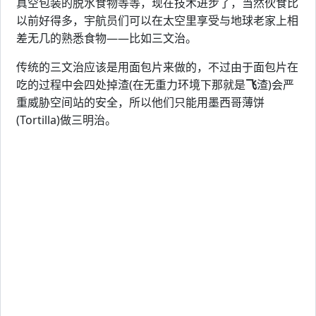
真空包装的脱水食物等等，现在技术进步了，当然伙食比
以前好得多，宇航员们可以在太空里享受与地球老家上相
差无几的熟悉食物——比如三文治。
传统的三文治应该是用面包片来做的，不过由于面包片在
吃的过程中会四处掉渣(在无重力环境下那就是
飞
渣)会严
重威胁空间站的安全，所以他们只能用墨西哥薄饼
(Tortilla)做三明治。