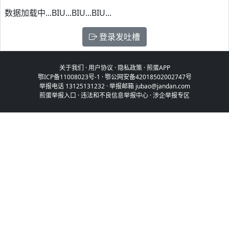
数据加载中...BIU...BIU...BIU...
登录发吐槽
关于我们
·
用户协议
·
隐私政策
·
煎蛋APP
鄂ICP备11008023号-1
·
鄂公网安备42018502002747号
举报电话 13125131232 · 举报邮箱 jubao@jandan.com
煎蛋举报入口
·
违法和不良信息举报中心
·
涉企举报专区