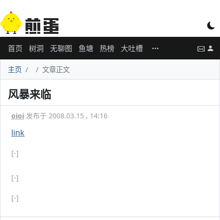
首页
树洞
无聊图
鱼塘
热榜
大吐槽
主页
文章正文
风暴来临
oioi
发布于 2008.03.15 , 14:16
link
[-]
[-]
[-]