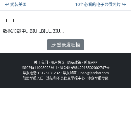
武装美国
10个必看的电子显微照片
数据加载中...BIU...BIU...BIU...
登录发吐槽
关于我们
·
用户协议
·
隐私政策
·
煎蛋APP
鄂ICP备11008023号-1
·
鄂公网安备42018502002747号
举报电话 13125131232 · 举报邮箱 jubao@jandan.com
煎蛋举报入口
·
违法和不良信息举报中心
·
涉企举报专区