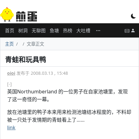
首页
树洞
无聊图
鱼塘
热榜
大吐槽
主页
文章正文
青蛙和玩具鸭
oioi
发布于 2008.03.13 , 15:48
[-]
英国Northumberland 的一位男子在自家池塘里，发现
了这一奇怪的一幕。
放在池塘里的鸭子本来用来检测池塘结冰程度的，不料却
被一只处于发情期的青蛙看上了……
link