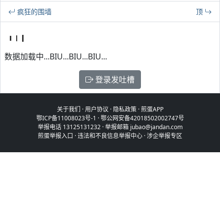
疯狂的围墙
顶
数据加载中...BIU...BIU...BIU...
登录发吐槽
关于我们
·
用户协议
·
隐私政策
·
煎蛋APP
鄂ICP备11008023号-1
·
鄂公网安备42018502002747号
举报电话 13125131232 · 举报邮箱 jubao@jandan.com
煎蛋举报入口
·
违法和不良信息举报中心
·
涉企举报专区