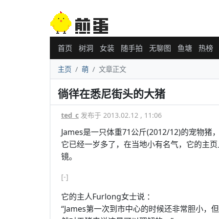
首页
树洞
女装
随手拍
无聊图
鱼塘
热榜
主页
萌
文章正文
徜徉在悉尼街头的大猪
ted_c
发布于 2013.02.12 , 11:06
James是一只体重71公斤(2012/12)的宠物
它已经一岁多了，在当地小有名气，它的主页上
镜。
[-]
它的主人Furlong女士说 ：
“James第一次到市中心的时候还非常胆小