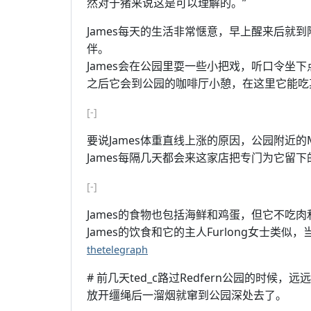
然对于猪来说这是可以理解的。”
James每天的生活非常惬意，早上醒来后就到
伴。
James会在公园里耍一些小把戏，听口令坐
之后它会到公园的咖啡厅小憩，在这里它能吃
[-]
要说James体重直线上涨的原因，公园附近的M
James每隔几天都会来这家店把专门为它留
[-]
James的食物也包括海鲜和鸡蛋，但它不吃
James的饮食和它的主人Furlong女士类似
thetelegraph
# 前几天ted_c路过Redfern公园的时候
放开缰绳后一溜烟就窜到公园深处去了。