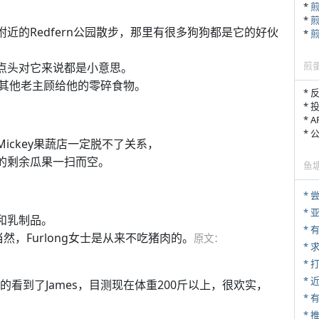
*
*
附近的Redfern公园散步，那里有很多狗狗都是它的好伙
*
煎
下点头对它来说都是小意思。
其他老主顾给他的零碎食物。
* 
* 
* 
*
ickey果蔬店一定脱不了关系，
下的剩余瓜果一扫而空。
鱼
*
*
肉和乳制品。
*
，当然，Furlong女士是从来不吃猪肉的。
原文：
*
* 
*
，远远的看到了James，目测现在体重200斤以上，很欢实，
*