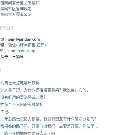
煎蛋网问答分区关闭通知
煎蛋网社区管理规定
煎蛋网官方渠道公示
蛋传送门
反馈：sein@jandan.com
投稿：
微信小程序煎蛋(扫码)
APP：
jandan.net/app
 公众号：王摸鱼
塘
 尝试自己做点电解质饮料
 亚洲人鼻子短，为什么还推崇高鼻梁？我说点扎心的。
 有没有好用的斐济杯或刀魔？
 求推荐个百元内的有线鼠标
打工记、
 近一年总感觉记忆力很差，有没有蛋友有什么解决办法的？
*
有啥搞钱的路子吗，开源节流都行，主要是开源，刑法里的咱不做
 推广的不良婚姻惩罚师有人玩了吗