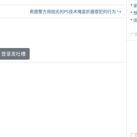
*
希腊警方用拙劣的PS技术掩盖折磨罪犯的行为
* 
广
登录发吐槽
广