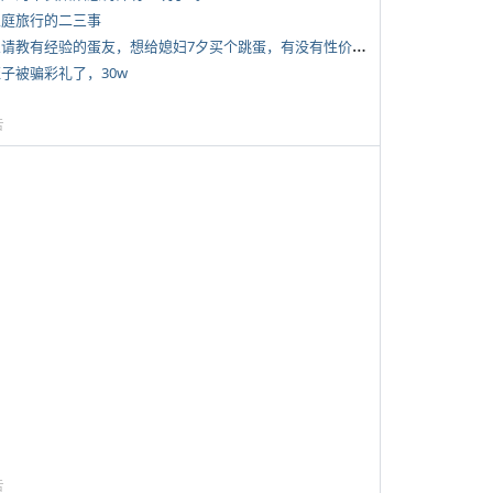
 家庭旅行的二三事
*
想请教有经验的蛋友，想给媳妇7夕买个跳蛋，有没有性价比高的推荐
侄子被骗彩礼了，30w
告
告