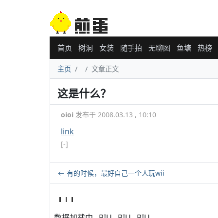
首页
树洞
女装
随手拍
无聊图
鱼塘
热榜
主页
文章正文
这是什么？
oioi
发布于 2008.03.13 , 10:10
link
[-]
有的时候，最好自己一个人玩wii
数据加载中...BIU...BIU...BIU...