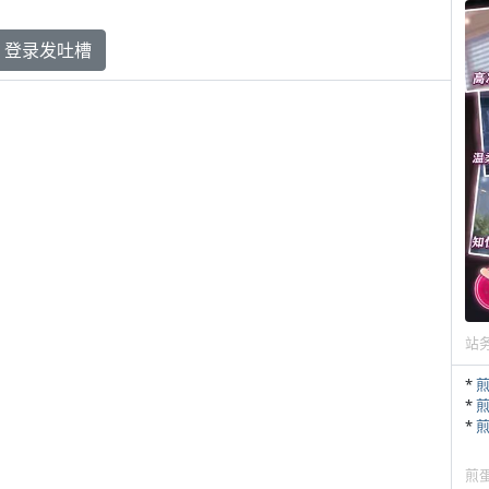
登录发吐槽
站
*
*
*
煎