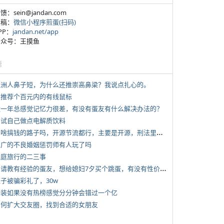
反馈：sein@jandan.com
投稿：
微信小程序煎蛋(扫码)
APP：
jandan.net/app
 公众号：王摸鱼
塘
 亚洲人鼻子短，为什么还推崇高鼻梁？我说点扎心的。
 求推荐个百元内的有线鼠标
 近一年总感觉记忆力很差，有没有蛋友有什么解决办法的？
 尝试自己做点电解质饮料
*
有啥搞钱的路子吗，开源节流都行，主要是开源，刑法里的咱不做
 推广的不良婚姻惩罚师有人玩了吗
 家庭旅行的二三事
*
想请教有经验的蛋友，想给媳妇7夕买个跳蛋，有没有性价比高的推荐
侄子被骗彩礼了，30w
 女装如果没有热榜感觉分分钟会错过一个亿
 如何扩大交友圈，找到合适的女朋友