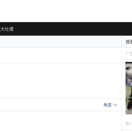
大吐槽
广
角度
推