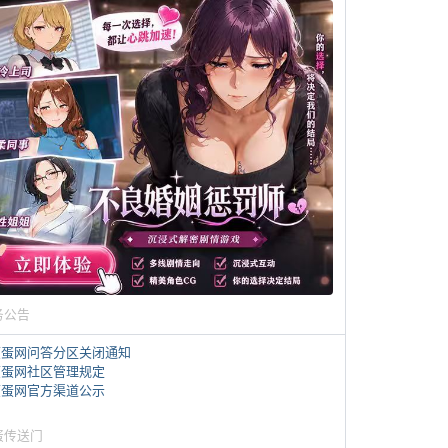
务公告
煎蛋网问答分区关闭通知
煎蛋网社区管理规定
煎蛋网官方渠道公示
蛋传送门