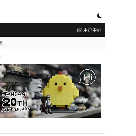
用户中心
告
广