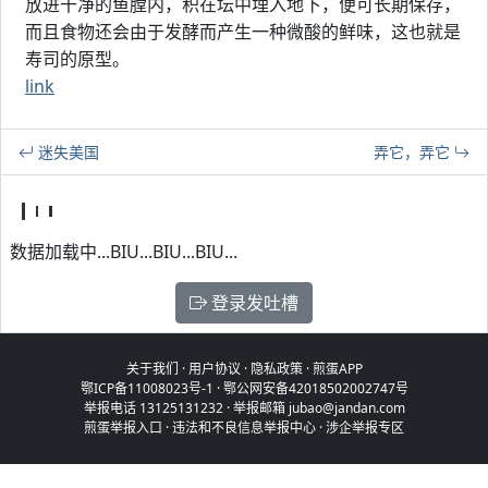
放进干净的鱼膛内，积在坛中埋入地下，便可长期保存，
而且食物还会由于发酵而产生一种微酸的鲜味，这也就是
寿司的原型。
link
迷失美国
弄它，弄它
数据加载中...BIU...BIU...BIU...
登录发吐槽
关于我们
·
用户协议
·
隐私政策
·
煎蛋APP
鄂ICP备11008023号-1
·
鄂公网安备42018502002747号
举报电话 13125131232 · 举报邮箱 jubao@jandan.com
煎蛋举报入口
·
违法和不良信息举报中心
·
涉企举报专区