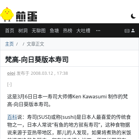
首页
树洞
无聊图
鱼塘
热榜
大吐槽
主页
文章正文
梵高-向日葵版本寿司
oioi
发布于 2008.03.12 , 17:38
[-]
这是3月6日日本一寿司大师傅Ken Kawasumi 制作的梵
高-向日葵版本寿司。
百科
说：寿司(SUSI)或称(sushi)是日本人最喜爱的传统食
物之一，日本人常说“有鱼的地方就有寿司”，这种食物据
说来源于亚热带地区，那儿的人发现，如果将煮熟的米饭