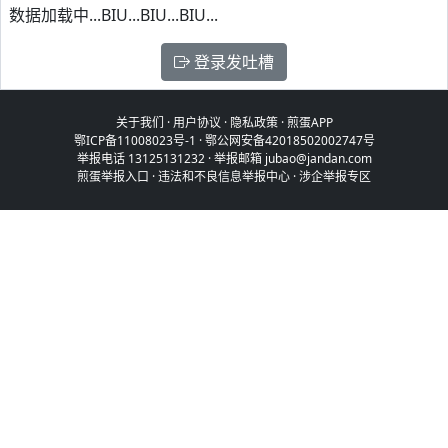
数据加载中...BIU...BIU...BIU...
登录发吐槽
关于我们
·
用户协议
·
隐私政策
·
煎蛋APP
鄂ICP备11008023号-1
·
鄂公网安备42018502002747号
举报电话 13125131232 · 举报邮箱 jubao@jandan.com
煎蛋举报入口
·
违法和不良信息举报中心
·
涉企举报专区