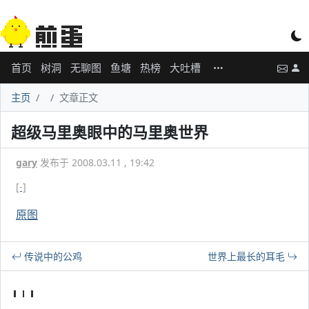
首页
树洞
无聊图
鱼塘
热榜
大吐槽
主页
文章正文
超级马里奥眼中的马里奥世界
gary
发布于 2008.03.11 , 19:42
[-]
原图
传说中的公鸡
世界上最长的耳毛