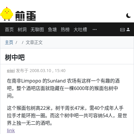
首页
树洞
无聊图
鱼塘
热榜
大吐槽
主页
文章正文
树中吧
oioi
发布于 2008.03.10 , 15:40
在南非Limpopo 的Sunland 农场有这样一个有趣的酒
吧，整个酒吧店面就隐藏在一棵6000年的猴面包树中
间。
这个猴面包树高22米，树干周长47米，需40个成年人手
拉手才能环抱一圈。而这个树中吧一共可容纳54人，是世
界上独一无二的酒吧。
link