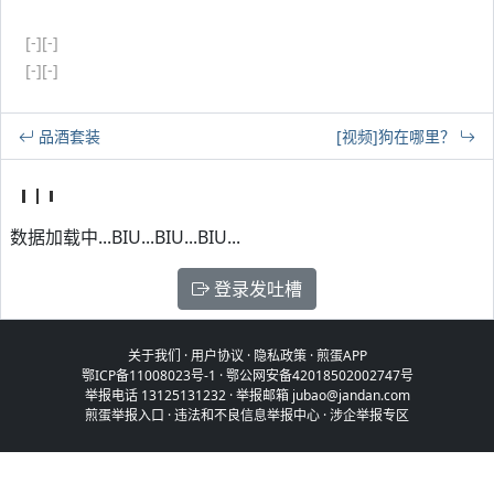
[-]
[-]
[-]
[-]
品酒套装
[视频]狗在哪里？
数据加载中...BIU...BIU...BIU...
登录发吐槽
关于我们
·
用户协议
·
隐私政策
·
煎蛋APP
鄂ICP备11008023号-1
·
鄂公网安备42018502002747号
举报电话 13125131232 · 举报邮箱 jubao@jandan.com
煎蛋举报入口
·
违法和不良信息举报中心
·
涉企举报专区