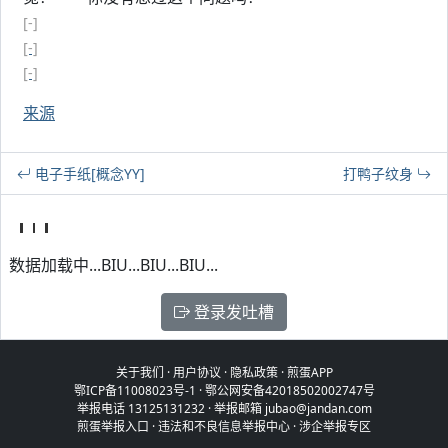
[-]
[-]
[-]
来源
电子手纸[概念YY]
打鸭子纹身
数据加载中...BIU...BIU...BIU...
登录发吐槽
关于我们
·
用户协议
·
隐私政策
·
煎蛋APP
鄂ICP备11008023号-1
·
鄂公网安备42018502002747号
举报电话 13125131232 · 举报邮箱 jubao@jandan.com
煎蛋举报入口
·
违法和不良信息举报中心
·
涉企举报专区