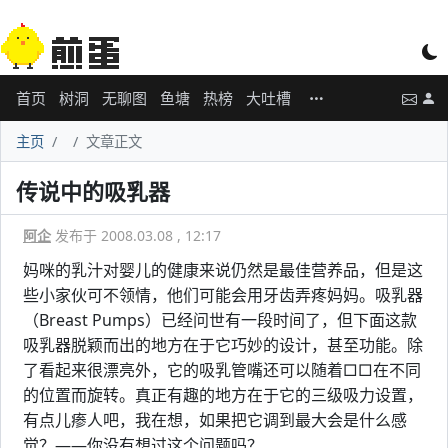
首页
树洞
无聊图
鱼塘
热榜
大吐槽
主页
文章正文
传说中的吸乳器
阿企
发布于 2008.03.08 , 12:17
妈咪的乳汁对婴儿的健康来说仍然是最佳营养品，但是这
些小家伙可不领情，他们可能会用牙齿弄疼妈妈。吸乳器
（Breast Pumps）已经问世有一段时间了，但下面这款
吸乳器脱颖而出的地方在于它巧妙的设计，甚至功能。除
了看起来很漂亮外，它的吸乳管嘴还可以随着□□在不同
的位置而旋转。真正有趣的地方在于它的三级吸力设置，
有点儿瘆人吧，我在想，如果把它调到最大会是什么感
觉？——你没有想过这个问题吗？