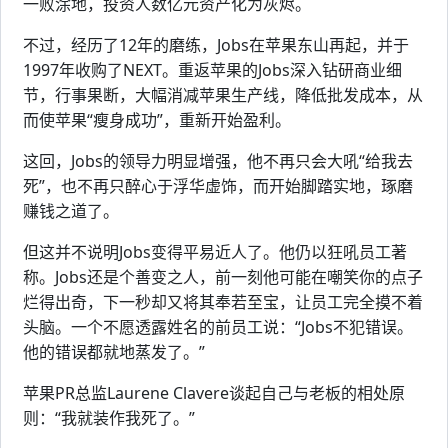
一败涂地，投资人数亿元资产化为灰烬。
不过，经历了12年的磨练，Jobs在苹果东山再起，并于
1997年收购了NEXT。重返苹果的Jobs深入钻研商业细
节，行事果断，大幅消减苹果生产线，降低批发成本，从
而使苹果“瘦身成功”，重新开始盈利。
这回，Jobs的领导力明显增强，他不再只会大吼“给我去
死”，也不再只醉心于浮华虚饰，而开始脚踏实地，琢磨
赚钱之道了。
但这并不说明Jobs变得平易近人了。他仍以狂吼员工著
称。Jobs还是个善变之人，前一刻他可能在嘲笑你的点子
烂得出奇，下一秒却又将其奉若至宝，让员工完全摸不着
头脑。一个不愿透露姓名的前员工说：“Jobs不犯错误。
他的错误都就地蒸发了。”
苹果PR总监Laurene Clavere谈起自己与老板的相处原
则：“我就装作我死了。”