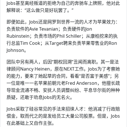
Jobs甚至离经叛道的拒绝为自己的奔驰车上牌照，他对此
解释说：“这么做只是好玩罢了。”
即便如此，Jobs还是网罗到世界一流的人才为苹果效力：
负责软件的Avie Tevanian；负责硬件的Jon
Rubinstein；负责市场的Phil Schiller；从康柏挖来的执
行总监Tim Cook；从Target聘来负责苹果零售业的Ron
Johnson。
团队中另有两人，后因“期权回溯”丑闻而离职。其一是法
律顾问Nancy Heinen，原在NEXT工作。Jobs为了考察她
的能力，要来了她起草的合同，看看“是否富于美感”；另
一位是唯一一名苹果前朝元老Fred Anderson，他擅长疏
导现金流通不畅、安抚人员调整纠纷、平息华尔街的种种
质疑，还敢于劝息Jobs的无名火。
Jobs采取了硅谷常见的手法来招徕人才：他消减了行政赔
偿金，取而代之的是发给员工大量公司股票。但是，Jobs
在此基础上又自作主张。