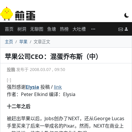
首页
树洞
无聊图
鱼塘
热榜
大吐槽
主页
苹果
文章正文
苹果公司CEO：混蛋乔布斯（中）
投稿
发布于 2008.03.07 , 09:50
[-]
强烈感谢
Elysia
投稿 /
link
作者：Peter Elkind 编译：Elysia
十二年之后
被赶出苹果以后，Jobs创办了NEXT，还从George Lucas
手里买来了后来一举成名的Pixar。然而，NEXT在商业上