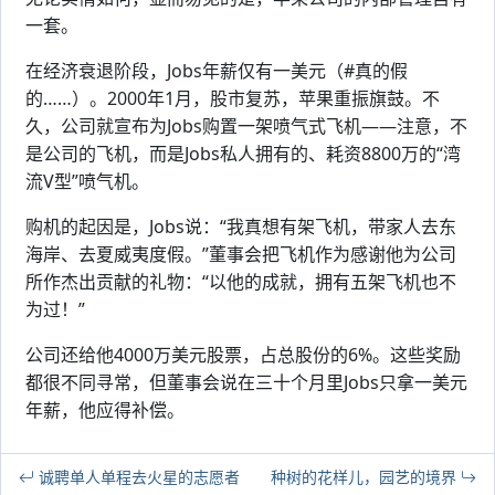
一套。
在经济衰退阶段，Jobs年薪仅有一美元（#真的假
的……）。2000年1月，股市复苏，苹果重振旗鼓。不
久，公司就宣布为Jobs购置一架喷气式飞机——注意，不
是公司的飞机，而是Jobs私人拥有的、耗资8800万的“湾
流V型”喷气机。
购机的起因是，Jobs说：“我真想有架飞机，带家人去东
海岸、去夏威夷度假。”董事会把飞机作为感谢他为公司
所作杰出贡献的礼物：“以他的成就，拥有五架飞机也不
为过！”
公司还给他4000万美元股票，占总股份的6%。这些奖励
都很不同寻常，但董事会说在三十个月里Jobs只拿一美元
年薪，他应得补偿。
诚聘单人单程去火星的志愿者
种树的花样儿，园艺的境界