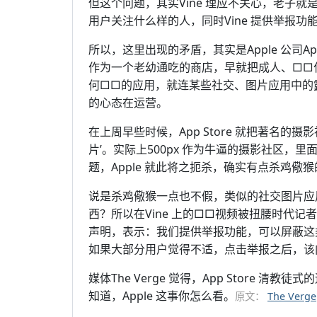
但这个问题，其实Vine 理应不关心，老子
用户关注什么样的人，同时Vine 提供举报功能
所以，这里出现的矛盾，其实是Apple 公司App
作为一个老幼通吃的商店，早就把成人、□□什么
何□□的应用，就连某些社交、图片应用中的露点图
的心态在运营。
在上周早些时候，App Store 就把著名的摄影
片’。实际上500px 作为牛逼的摄影社区，里
题，Apple 就此将之扼杀，确实有点杀鸡儆
说是杀鸡儆猴一点也不假，类似的社交图片应用，例
西？所以在Vine 上的□□视频被扭腰时代记者报
声明，表示：我们提供举报功能，可以屏蔽这类
如果大部分用户觉得不适，点击举报之后，该
媒体The Verge 觉得，App Store 
知道，Apple 这事你怎么看。
原文：
The Verge