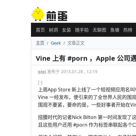
首页
树洞
女装
随手拍
无聊图
鱼塘
热榜
主页
Geek
文章正文
Vine 上有 #porn ，Apple 
oioi
发布于 2013.01.28 , 12:19
[-]
上周App Store 新上线了一个短视频应用名叫
Vine 一经发布，便引来的了全世界人民的围
围观不要紧，要命的是，一些好事者开始在Vi
扭腰时代的记者Nick Bilton 第一时间发
且这些用户还用 #porn 作为标签串联起各