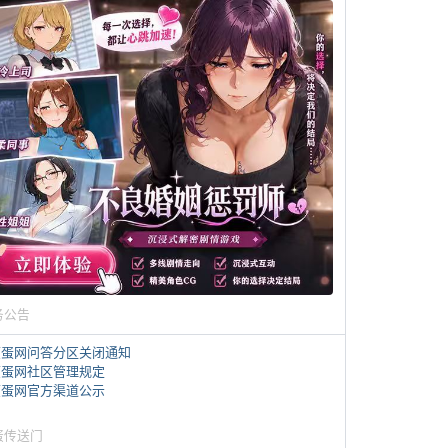
务公告
煎蛋网问答分区关闭通知
煎蛋网社区管理规定
煎蛋网官方渠道公示
蛋传送门