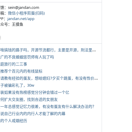
反馈：sein@jandan.com
投稿：
微信小程序煎蛋(扫码)
APP：
jandan.net/app
 公众号：王摸鱼
塘
*
有啥搞钱的路子吗，开源节流都行，主要是开源，刑法里的咱不做
 推广的不良婚姻惩罚师有人玩了吗
 家庭旅行的二三事
 求推荐个百元内的有线鼠标
*
想请教有经验的蛋友，想给媳妇7夕买个跳蛋，有没有性价比高的推荐
侄子被骗彩礼了，30w
 女装如果没有热榜感觉分分钟会错过一个亿
 如何扩大交友圈，找到合适的女朋友
 近一年总感觉记忆力很差，有没有蛋友有什么解决办法的？
 说说自己行业内的内行人才能了解的内幕
 我的个人戒烟经历