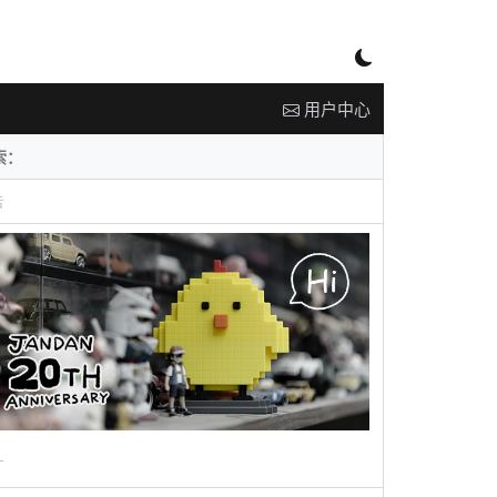
用户中心
告
广