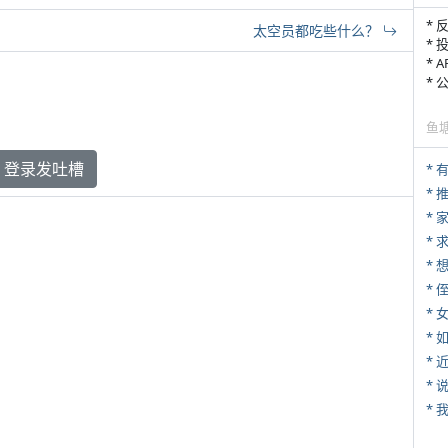
* 
太空员都吃些什么？
* 
* 
*
鱼
登录发吐槽
*
*
*
* 
*
*
*
*
*