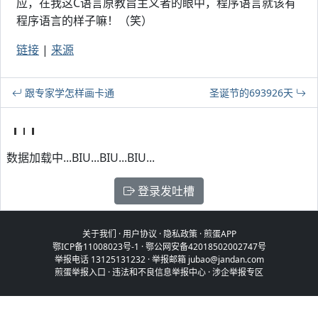
应，在我这C语言原教旨主义者的眼中，程序语言就该有
程序语言的样子嘛！（笑）
链接
|
来源
跟专家学怎样画卡通
圣诞节的693926天
数据加载中...BIU...BIU...BIU...
登录发吐槽
关于我们
·
用户协议
·
隐私政策
·
煎蛋APP
鄂ICP备11008023号-1
·
鄂公网安备42018502002747号
举报电话 13125131232 · 举报邮箱 jubao@jandan.com
煎蛋举报入口
·
违法和不良信息举报中心
·
涉企举报专区