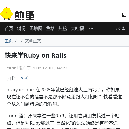
首页
树洞
无聊图
鱼塘
热榜
大吐槽
主页
文章正文
快来学Ruby on Rails
cunni
发布于 2006.12.10 , 14:09
[pic
via
]
[-]
Ruby on Rails在2005年就已经红遍大江南北了，你如果
现在还不会的话岂不是都不好意思跟人打招呼？快看看这
个从入门到精通的教程吧。
cunni语：原来学过一些RoR，还用它帮朋友搞过一个站
点，但是对Ruby那过于“自然化”的语法始终是有些不适