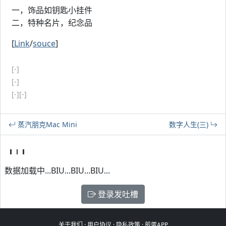
一，饰品如钥匙小挂件
二，特种名片，纪念品
[
Link
/
souce
]
[-]
[-]
[-]
[-]
蒸汽朋克Mac Mini
数字人生(三)
数据加载中...BIU...BIU...BIU...
登录发吐槽
关于我们
·
用户协议
·
隐私政策
·
煎蛋APP