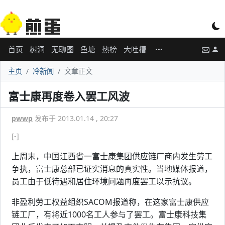
首页
树洞
无聊图
鱼塘
热榜
大吐槽
主页
冷新闻
文章正文
富士康再度卷入罢工风波
pwwp
发布于 2013.01.14 , 20:27
[-]
上周末，中国江西省一富士康集团供应链厂商内发生劳工
争执，富士康总部已证实消息的真实性。当地媒体报道，
员工由于低待遇和居住环境问题再度罢工以示抗议。
非盈利劳工权益组织SACOM报道称，在这家富士康供应
链工厂，有将近1000名工人参与了罢工。富士康科技集