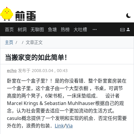
首页
树洞
无聊图
鱼塘
热榜
大吐槽
主页
文章正文
当搬家变的如此简单！
echo
发布于 2008.03.04 , 00:43
卧室在一个盒子里？！是的你没看错．整个卧室套房装在
一个盒子里，这个盒子由一个大型衣橱 ，书桌，可调节
高度的两个凳子，6架书柜，一床床垫组成． 设计者
Marcel Krings & Sebastian Muhlhauser根据自己的观
念，认为社会需要去适应一个更加流动的生活方式。
casulo概念提供了一个发明和实现的机会．否定任何需要
外在的，浪费的包装．
Link
/
Via